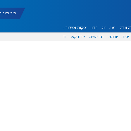
כ"ד באב תשפ"ו |
 ונדל"ן
דעות
אוכל
יהדות
הפקות וסיקורים
ספורט
פורומים
אתר ישיבה
יצירת קשר
עוד