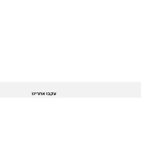
עקבו אחרינו
ות
טוויטר
ם הריון ולידה
פייסבוק
ום לקראת נישואין וזוגיות
אינסטגרם
ום צעירים מעל עשרים
יוטיוב