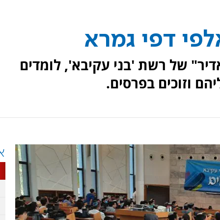
פי דפי גמרא
דיר" של רשת 'בני עקיבא', לומדים
הם וזוכים בפרסים.
א