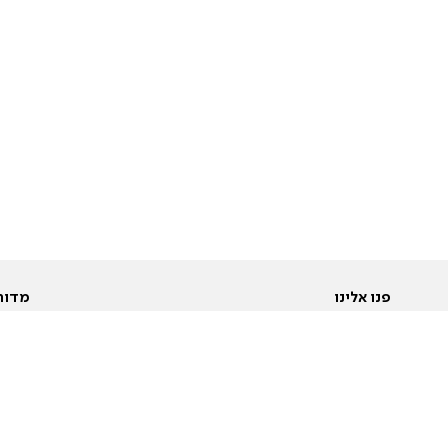
פנו אלינו
מדור
אודות
Pусский
חד
יצירת קשר
عربية
מב
פרסמו אצלנו
בי
תנאי שימוש
פו