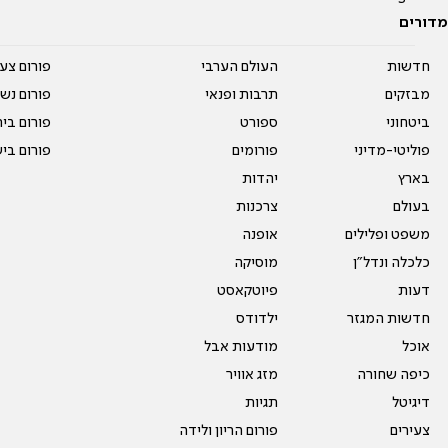
מדורים
חדשות
העולם הערבי
פורום צע
מבזקים
תרבות ופנאי
פורום נשו
ביטחוני
ספורט
פורום בי
פוליטי-מדיני
פורומים
פורום בי
בארץ
יהדות
בעולם
צרכנות
משפט ופלילים
אופנה
כלכלה ונדל"ן
מוסיקה
דעות
פיוטקאסט
חדשות המגזר
ילדודס
אוכל
מודעות אבל
כיפה שחורה
מזג אוויר
דיגיטל
תגיות
צעירים
פורום הריון ולידה