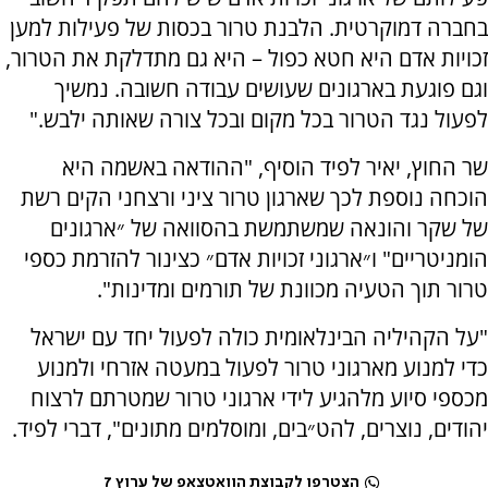
בחברה דמוקרטית. הלבנת טרור בכסות של פעילות למען
זכויות אדם היא חטא כפול – היא גם מתדלקת את הטרור,
וגם פוגעת בארגונים שעושים עבודה חשובה. נמשיך
לפעול נגד הטרור בכל מקום ובכל צורה שאותה ילבש."
שר החוץ, יאיר לפיד הוסיף, "ההודאה באשמה היא
הוכחה נוספת לכך שארגון טרור ציני ורצחני הקים רשת
של שקר והונאה שמשתמשת בהסוואה של ״ארגונים
הומניטריים" ו״ארגוני זכויות אדם״ כצינור להזרמת כספי
טרור תוך הטעיה מכוונת של תורמים ומדינות".
"על הקהיליה הבינלאומית כולה לפעול יחד עם ישראל
כדי למנוע מארגוני טרור לפעול במעטה אזרחי ולמנוע
מכספי סיוע מלהגיע לידי ארגוני טרור שמטרתם לרצוח
יהודים, נוצרים, להט״בים, ומוסלמים מתונים", דברי לפיד.
הצטרפו לקבוצת הוואטצאפ של ערוץ 7