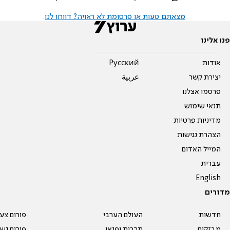
מצאתם טעות או פרסומת לא ראויה? דווחו לנו
פנו אלינו
אודות
Pусский
יצירת קשר
عربية
פרסמו אצלנו
תנאי שימוש
מדיניות פרטיות
הצהרת נגישות
המייל האדום
עברית
English
מדורים
חדשות
העולם הערבי
פורום צע
מבזקים
תרבות ופנאי
פורום נשו