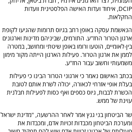
העממית, לצד הארגונים א-דמיר, חברת ביסאן, אל-חק,
DCIP, איחוד ועדות האישה הפלסטינית וועדות
החקלאות.
הנאשמת עסקה באופן רחב בגיוס תרומות שהגיעו לקופת
ארגון הטרור החז"ע. התורמים, שביניהם מדינות וארגונים
בין-לאומיים, הוטעו ורומו באופן שיטתי ומחושב, במטרה
לממן את ארגון הטרור. פעילות הארגון הייתה מקור מימון
משמעותי וחשוב עבור החז"ע.
בכתב האישום נאמר כי ארגוני הטרור הבינו כי פעילות
בעלת אופי אזרחי לכאורה, יכולה לשרת אותם לטובת
הכשרת לבבות, גיוס כספים ואף כסות לפעילות חבלנית
עוינת של ממש.
שר הביטחון בני גנץ אמר לאחר ההרשעה, "מדינת ישראל
ומערכת הביטחון מכבדות זכויות אדם, ומכבדות את
פעילותם של ארגוני זכויות אדם שיש להם תפקיד חשוב