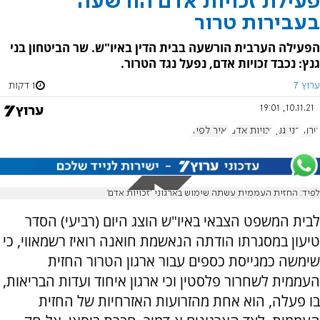
פעילת זכויות אדם הורשעה
בעבירות טרור
הפעילה הערבית הורשעה בבית הדין באיו"ש. שר הביטחון בני
גנץ: נכבד זכויות אדם, נפעל נגד הטרור.
ערוץ 7
1 דקות
10.11.21, 19:01
טרור
בני גנץ
זכויות אדם
יאיר לפיד
לפיד: החזית העממית עשתה שימוש בארגוני 'זכויות אדם'
לבית המשפט הצבאי באיו"ש הוצג היום (רביעי) הסדר
טיעון במסגרתו הודתה הנאשמת חואנה רואיז רשמאווי, כי
שימשה כמגייסת כספים עבור ארגון הטרור החזית
העממית לשחרור פלסטין וכי ארגון איחוד ועדות הבריאות,
בו פעלה, הוא אחת מהזרועות האזרחיות של החזית