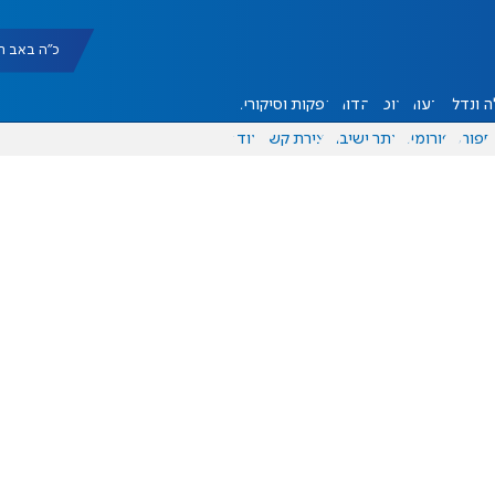
כ"ה באב תשפ"ו |
 ונדל"ן
דעות
אוכל
יהדות
הפקות וסיקורים
ספורט
פורומים
אתר ישיבה
יצירת קשר
עוד