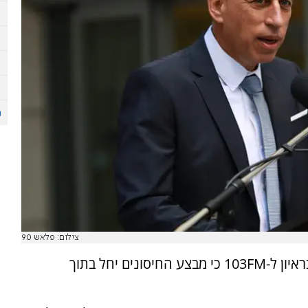
צילום: פלאש 90
פרופ' נחמן אש, מנכ"ל משרד הבריאות, מעריך בראיון ל-103FM כי מבצע החיסונים יחל בתוך