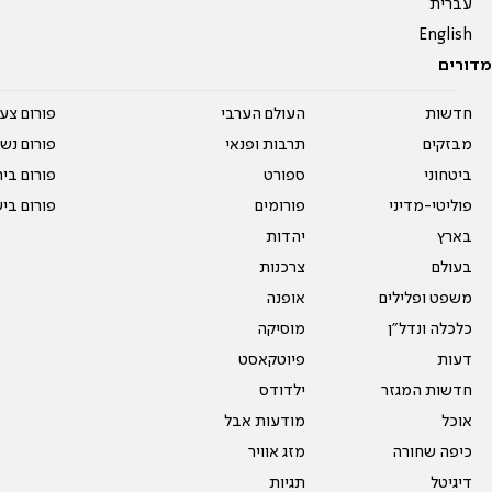
עברית
English
מדורים
חדשות
העולם הערבי
פורום צע
מבזקים
תרבות ופנאי
פורום נשו
ביטחוני
ספורט
פורום בי
פוליטי-מדיני
פורומים
פורום בי
בארץ
יהדות
בעולם
צרכנות
משפט ופלילים
אופנה
כלכלה ונדל"ן
מוסיקה
דעות
פיוטקאסט
חדשות המגזר
ילדודס
אוכל
מודעות אבל
כיפה שחורה
מזג אוויר
דיגיטל
תגיות