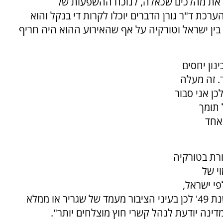
קראת מהלכים שכאלה, לנוכח ההשפעות של
כת ד"ר גורן הדברים יוכלו לקרות די בנקל והוא
ין ישראל וטורקיה על אף שהאירוע ההוא היה חריף
נון יחסים
. זה מעלה
ן אני סבור
 תומך
שאחד
ורת בטורקיה
י של
פי ישראל,
אבל בציבור הרחב רגילים לקשרים שנמשכים משנת 49' לכן בעיני הציבור מעמד של שגריר או ממלא
ינה יודעת לנהל קשרי חוץ מוצלחים יותר".