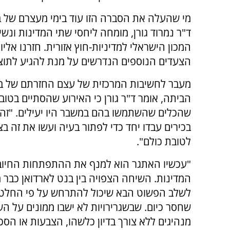
מי שהעלה את הסברה הזו עוד בימי מעצרם של בנ
ד"ר נמרוד גורן, מומחה ליחסי שתי המדינות ונשיא 
המכון הישראלי למדיניות-חוץ אזורית. חזרנו אלי
הצעדים הנוספים הנדרשים על מנת להגיע לתוצא
מעבר לחשיבות המרכזית של עצם החזרתם של בני
הביתה, אומר ד"ר גורן כי האירוע שהסתיים בטוב 
שהכלים שהשתמשו בהם במשבר היו יעילים. "זה י
בכירים עבדו יחד כדי לפתור בעיה ועשו את זה בצ
לטובת כולם".
"עכשיו האתגר הוא למנף את ההתפתחות החיובי
המדינות. השיחה הצפויה בין בנט לארדואן כבר מצב
לשלב הפשוט הבא שיכול להתרחש על פי החלטת 
שחסר כיום. שבשגרירויות לא ישבו ממונים על הש
מנהיגים ללא צורך בדיון כלשהו, הצבעות או הסכ