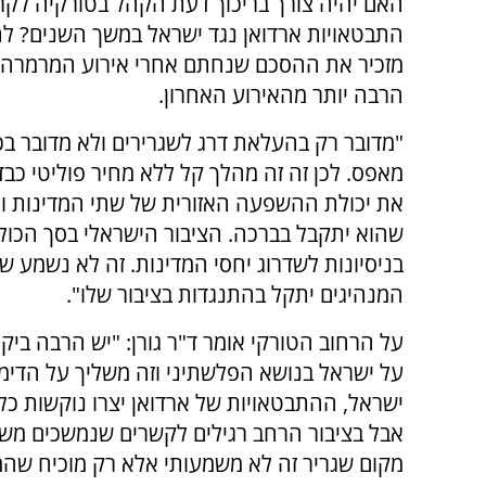
האם יהיה צורך בריכוך דעת הקהל בטורקיה ל
התבטאויות ארדואן נגד ישראל במשך השנים? להער
מזכיר את ההסכם שנחתם אחרי אירוע המרמרה ב
הרבה יותר מהאירוע האחרון.
"מדובר רק בהעלאת דרג לשגרירים ולא מדובר בכי
מאפס. לכן זה זה מהלך קל ללא מחיר פוליטי כבד
את יכולת ההשפעה האזורית של שתי המדינות ולכ
שהוא יתקבל בברכה. הציבור הישראלי בסך הכול
בניסיונות לשדרוג יחסי המדינות. זה לא נשמע 
המנהיגים יתקל בהתנגדות בציבור שלו".
על הרחוב הטורקי אומר ד"ר גורן: "יש הרבה ביק
על ישראל בנושא הפלשתיני וזה משליך על הדימו
ישראל, ההתבטאויות של ארדואן יצרו נוקשות כל
מקום שגריר זה לא משמעותי אלא רק מוכיח שהמד