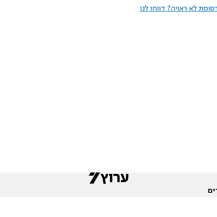
ומת לא ראויה? דווחו לנו
ים
שות
חדשות המגזר
פורומים
תגי