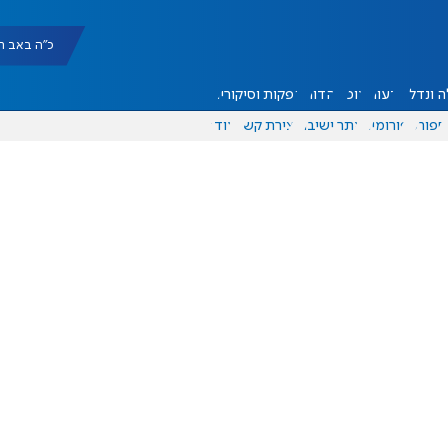
כ"ה באב תשפ"ו |
 ונדל"ן
דעות
אוכל
יהדות
הפקות וסיקורים
ספורט
פורומים
אתר ישיבה
יצירת קשר
עוד