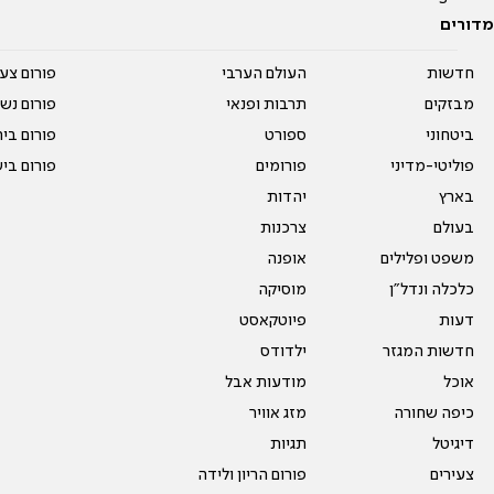
מדורים
חדשות
העולם הערבי
פורום צע
מבזקים
תרבות ופנאי
פורום נשו
ביטחוני
ספורט
פורום בי
פוליטי-מדיני
פורומים
פורום בי
בארץ
יהדות
בעולם
צרכנות
משפט ופלילים
אופנה
כלכלה ונדל"ן
מוסיקה
דעות
פיוטקאסט
חדשות המגזר
ילדודס
אוכל
מודעות אבל
כיפה שחורה
מזג אוויר
דיגיטל
תגיות
צעירים
פורום הריון ולידה