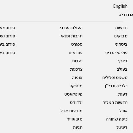
English
מדורים
חדשות
העולם הערבי
פורום צע
מבזקים
תרבות ופנאי
פורום נשו
ביטחוני
ספורט
פורום בי
פוליטי-מדיני
פורומים
פורום בי
בארץ
יהדות
בעולם
צרכנות
משפט ופלילים
אופנה
כלכלה ונדל"ן
מוסיקה
דעות
פיוטקאסט
חדשות המגזר
ילדודס
אוכל
מודעות אבל
כיפה שחורה
מזג אוויר
דיגיטל
תגיות