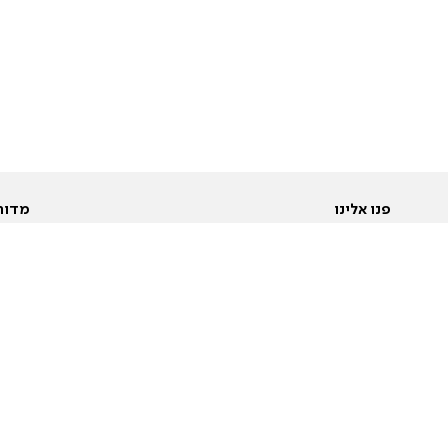
פנו אלינו
מדור
אודות
Pусский
חד
יצירת קשר
عربية
מב
פרסמו אצלנו
בי
תנאי שימוש
פו
מדיניות פרטיות
בא
הצהרת נגישות
בע
המייל האדום
מש