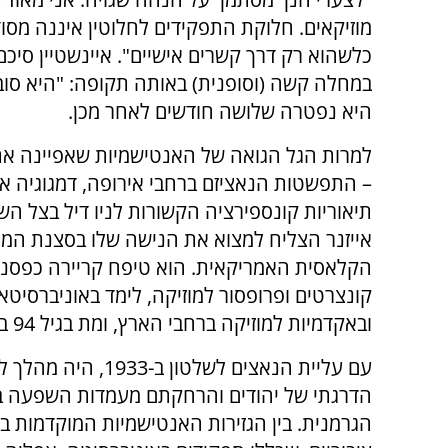
מוזיקאים. חלוקת התפקידים לחלוטין איננה מסו
כלשהוא רק דרך קשרים אישיים". איינשטיין סי
במחלה קשה (וסופנית) באותה תקופה: "היא סובל
היא נפטרה שלושה חודשים לאחר מכן.
למרות הגל הגואה של האנטישמיות שאפיינה את
– התפשטות הנאציזם ברחבי אירופה, דמגוגיה אנ
תיאוריות קונספירציה הקשורות לניו דיל בצל הש
אייזנר הצליח למצוא את הנישה שלו בסצנת המו
הקלאסית האמריקאית. הוא טיפח קריירה כפסנת
קונצרטים ופרופסור למוזיקה, לימד באוניברסיטא
ובאקדמיות למוזיקה ברחבי הארץ, ומת בגיל 94 בניו יורק.
עם עליית הנאצים לשלטון ב-1933, הי
הדרגתי של יהודים והרחקתם מעמדות השפעה 
הגרמנית. בין הגזירות האנטישמיות המוקדמות בי