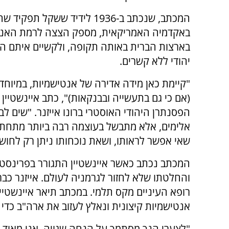
המכתב, שנכתב ב-1936 לידיד ששקל תפקי
באקדמיה האמריקאית, מספק הצצה לרמת האנט
בארצות הברית באותה תקופה, ולקשיים איתם ה
יהודי ללא קשרים.
"קיימת כאן מידה אדירה של אנטישמיות, במיוחד
(אם כי גם בתעשייה ובבנקאות)", כתב איינשטיין 
הפסנתרן היהודי האוסטרי ברונו אייזנר. "שים לב
אלימים, אלא מתבשל בעוצמה רבה ביותר מתחת לפ
שאי אפשר לראותו, ושאת נוכחותו ניתן רק לחוש"
המכתב נכתב כאשר איינשטיין התגורר בפרינסטון,
והחלטתו שלא לחזור לגרמניה לעולם. אייזנר כבר
רופא העיניים מקס תלמי. במכתב תיאר איינשטיין
אנטישמיות קיצונית ונאלץ לעזוב את ארה"ב כדי 
"לצערי הנך מסתמך על הנחה שגויה. אני מאוד ב