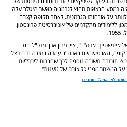
זו פנתה בעיקר לפיזיקאים יהודים ותורת היחסות של
ן היה במסע הרצאות מחוץ לגרמניה כאשר היטלר עלה
וותר על אזרחותו הגרמנית. לאחר תקופה קצרה
ן ללימודים מתקדמים של אוניברסיטת פרינסטון.
איינשטיין בארה"ב", ציין מרון ארן, מנכ"ל בית
תקופה, האנטישמיות בארה"ב עמדה במידה רבה בצל
מש תזכורת חשובה נוספת לכך שחברות ליברליות
ד על המשמר מפני כל צורה של גזענות".
ומת לא ראויה? דווחו לנו