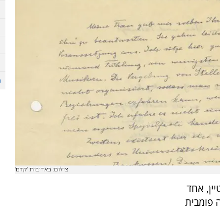
צילום: באדיבות 'קדם'
ין, אחד
 פומבית