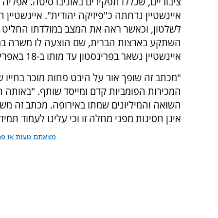
ציבוריים, שכללו תפקידים באוניברסיטה. אפליה 
איינשטיין נדחתה כ"פיזיקה יהודית". איינשטיי
לשלטון, וכאשר ראה את המצב במולדתו החליט ל
השתקע בארצות הברית, שם הוצעה לו משרה במכו
איינשטיין נשאר בפרינסטון עד מותו ב-18 באפריל, 1955.
"מכתב זה שופך אור על היבט פחות מוכר בחייו של 
המכירות הפומביות קדם ומייסד שותף. "באותה 
השואה והמיליונים שמתו באירופה. מכתב זה מש
אינן חסינות מפני מחלה זו וכי עלינו לעמוד תמי
מצאתם טעות או פרס