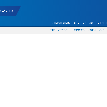
כ"ד באב תשפ"ו |
 ונדל"ן
דעות
אוכל
יהדות
הפקות וסיקורים
ספורט
פורומים
אתר ישיבה
יצירת קשר
עוד