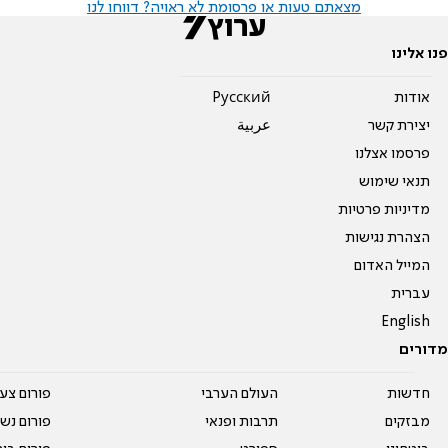
מצאתם טעות או פרסומת לא ראויה? דווחו לנו
פנו אלינו
אודות
Pусский
יצירת קשר
عربية
פרסמו אצלנו
תנאי שימוש
מדיניות פרטיות
הצהרת נגישות
המייל האדום
עברית
English
מדורים
חדשות
העולם הערבי
פורום צע
מבזקים
תרבות ופנאי
פורום נשו