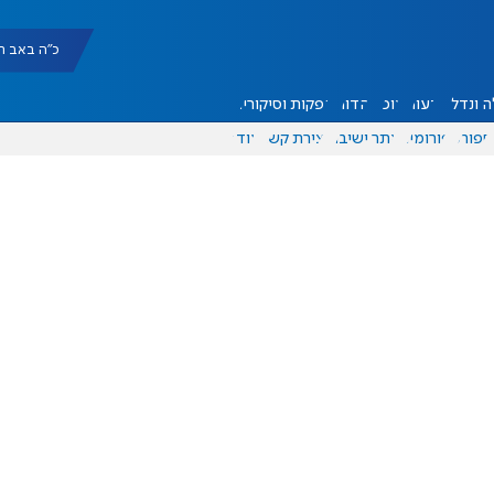
כ"ה באב תשפ"ו |
 ונדל"ן
דעות
אוכל
יהדות
הפקות וסיקורים
ספורט
פורומים
אתר ישיבה
יצירת קשר
עוד