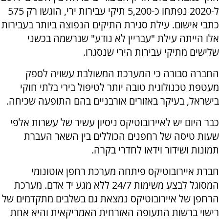
ל-2020 נפתחו כ-5,200 תיקי עבירות ירי, הוגשו רק 575
כתבי אישום. עילת סגירת התיקים ה
נ
פוצה ביותר בעבירות
אלו הייתה עילת "עבריין לא נודע" ש
נ
רשמה בכש
נ
י
שלישים מתיקי עבירות הירי ש
נ
סגרו.
החברה סבורה כי המערכת המשולבת עשויה לספק
מעטפת טכ
נ
ולוגית טובה יותר לטיפול בירי בלתי חוקי
בישראל, בעיקר באזורים אורב
נ
יים בהם התופעה שכיחה.
כבר היום יש לאיירובוטיקס
נ
יסיון עשיר של עשרות אלפי
שעות טיסה של רחפ
נ
ים הכוללים בין השאר העברת
תמו
נ
ות ושידור וידאו לחדרי בקרה
.
חברת איירובוטיקס פיתחה מערכת רחפן אוטו
נ
ומי
המסוגל לבצע משימות 24/7 ללא מגע יד אדם. מערכת
הרחפן של איירובוטיקס נמצאת גם בשלבים מתקדמים של
רישוי ברשות התעופה האזרחית האמריקאית והיא אחת