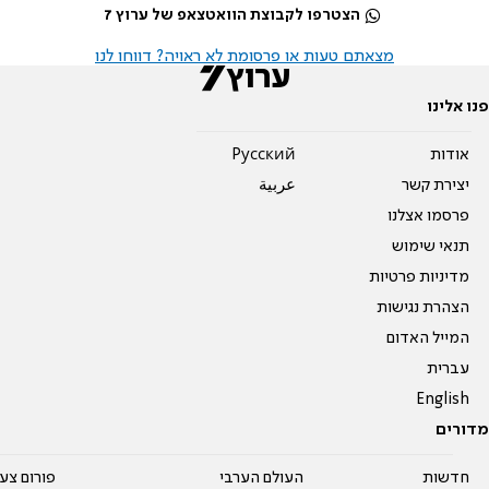
הצטרפו לקבוצת הוואטצאפ של ערוץ 7
מצאתם טעות או פרסומת לא ראויה? דווחו לנו
פנו אלינו
אודות
Pусский
יצירת קשר
عربية
פרסמו אצלנו
תנאי שימוש
מדיניות פרטיות
הצהרת נגישות
המייל האדום
עברית
English
מדורים
חדשות
העולם הערבי
פורום צע