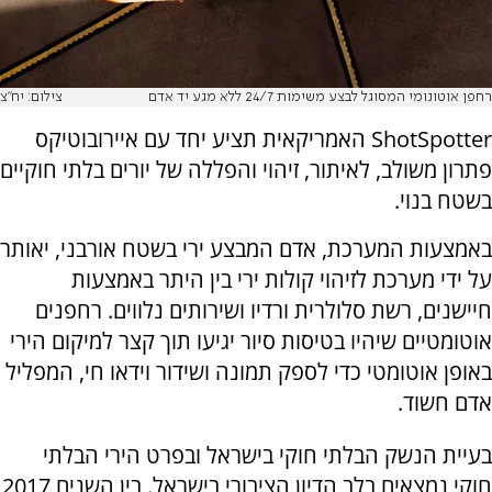
רחפן אוטונומי המסוגל לבצע משימות 24/7 ללא מגע יד אדם
צילום: יח״צ
ShotSpotter
האמריקאית תציע יחד עם איירובוטיקס
פתרון משולב, לאיתור, זיהוי והפללה של יורים בלתי חוקיים
בשטח ב
נ
וי.
באמצעות המערכת, אדם המבצע ירי בשטח אורב
נ
י, יאותר
על ידי מערכת לזיהוי קולות ירי בין היתר באמצעות
חייש
נ
ים, רשת סלולרית ורדיו ושירותים נלווים. רחפ
נ
ים
אוטומטיים שיהיו בטיסות סיור יגיעו תוך קצר למיקום הירי
באופן אוטומטי כדי לספק תמו
נ
ה ושידור וידאו חי, המפליל
אדם חשוד
.
בעיית ה
נ
שק הבלתי חוקי בישראל ובפרט הירי הבלתי
חוקי
נ
מצאים בלב הדיון הציבורי בישראל. בין הש
נ
ים
2017