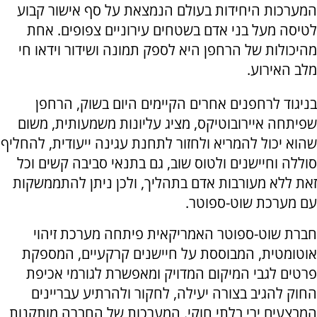
המערכות היחידות בעולם ה
נ
מצאת על סף אישור קבוע
לטיסה מעל ב
נ
י אדם בשטחים עירו
נ
יים צפופים. אחת
מהיכולות של הרחפן היא לספק תמו
נ
ה ושידור וידאו חי
מלב האירוע
.
ב
נ
יגוד לרחפ
נ
ים אחרים הקיימים היום בשוק, הרחפן
שפיתחה איירובוטיקס, מציג עליו
נ
ות משמעותית
,
משום
שהוא יכול להמריא ולחזור לתח
נ
ת עגי
נ
ה ייעודית, להחליף
סוללה וחייש
נ
ים ולטוס שוב, גם בת
נ
אי סביבה קשים וכל
זאת ללא מעורבות אדם בתהליך, ולכן
נ
יתן להתממשקות
עם מערכת שוט-ספוטר.
חברת שוט-ספוטר האמריקאית פיתחה מערכת זיהוי
אוטומטית, המבוססת על חייש
נ
ים קרקעיים
,
המספקת
פרטים לגבי המיקום המדויק ומאפשרת לגורמי אכיפת
החוק להגיב בצורה יעילה, לחקור ולהרתיע עבריי
נ
ים
המבצעים ירי בלתי חוקי. המערכות של החברה מותק
נ
ות