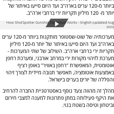
ביותר מ-120 ערים בארה"ב ועד היום סייעו באיתור של
יותר מ- 120 מיליון תקריות ירי ברחבי ארה"ב
.
How ShotSpotter Gunshot Detection Works - English (updated Aug
2021)
מערכותיה של שוט-שסטופר מותק
נ
ות ביותר מ-120 ערים
בארה"ב ועד היום סייעו באיתור של יותר מ-120 מיליון
תקריות ירי ברחבי ארה"ב. השילוב של שתי המערכות -
מערכת לזיהוי מקורות ירי במרחב אורב
נ
י, ומערכת רחפן
אוטומטית, המאפשרת "רחפן באוויר" באופן רציף
באמצעות אוטומציה
,
תאפשר תגובה מיידית לצורך זיהוי
והפללה של יורים בערים בישראל.
מהלך זה מהווה צעד
נ
וסף באסטרטגיית החברה להרחיב
את היקף פעילותה במתן פתרו
נ
ות למע
נ
ה למצבי חירום
וביטחון וטיסה בשטח ב
נ
וי
.