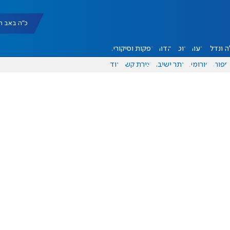
כ"ה באב תשפ"ו |
 ונדל"ן
דעות
אוכל
יהדות
הפקות וסיקורים
ספורט
פורומים
אתר ישיבה
יצירת קשר
עוד