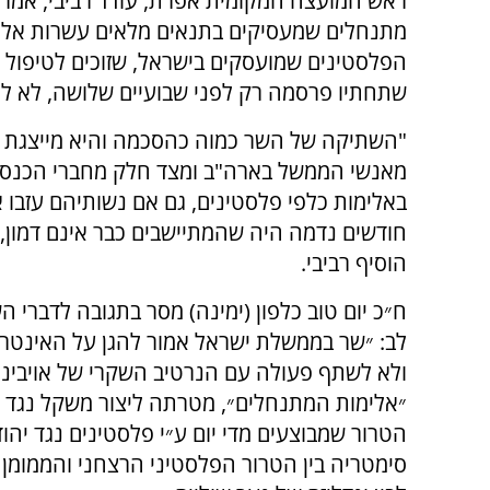
ראש המועצה המקומית אפרת, עודד רביבי, אמר כ
מתנחלים שמעסיקים בתנאים מלאים עשרות אלפי 
הפלסטינים שמועסקים בישראל, שזוכים לטיפול 
שתחתיו פרסמה רק לפני שבועיים שלושה, לא ל
"השתיקה של השר כמוה כהסכמה והיא מייצגת 
באלימות כלפי פלסטינים, גם אם נשותיהם עזבו 
חודשים נדמה היה שהמתיישבים כבר אינם דמון, 
הוסיף רביבי.
ח״כ יום טוב כלפון (ימינה) מסר בתגובה לדברי ה
לב: ״שר בממשלת ישראל אמור להגן על האינטר
ולא לשתף פעולה עם הנרטיב השקרי של אויבינו
״אלימות המתנחלים״, מטרתה ליצור משקל נגד 
הטרור שמבוצעים מדי יום ע״י פלסטינים נגד יהוד
סימטריה בין הטרור הפלסטיני הרצחני והממומן 