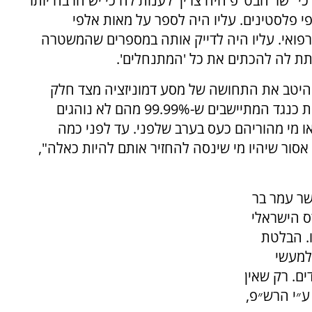
י "שר הבט"פ היה צריך לענות לה כי יש הרבה יותר
פלסטינים. עליו היה לספר על מאות אלפי
רפואי. עליו היה לדייק אותה במספרים שהמשטרה
תת לה להכתים את כל 'המתנחלים'.
היטב את התחושה של מסע דמוניזציה מצד חלק
מאנשי הממשל בארה"ב ומצד חלק מחברי הכנסת כנגד המתיישבים ש-99.99% מהם לא נוהגים
או מי מהוריהם כעס בערב שלפני. עד לפני כמה
אסור שיהיו מי שינסה להחזיר אותם להיות כאלה",
שר עמר בר
ס הישראלי
. הבלטת
למעשי
ים. רק שאין
ע״י הרש״פ,