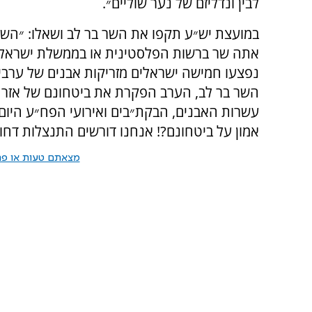
לבין ונדליזם של נער שוליים״.
במועצת יש״ע תקפו את השר בר לב ושאלו: ״השר
אתה שר ברשות הפלסטינית או בממשלת ישראל?
נפצעו חמישה ישראלים מזריקות אבנים של ערבים 
השר בר לב, הערב הפקרת את ביטחונם של אזרחי
עשרות האבנים, הבקת״בים ואירועי הפח״ע היום 
אמון על ביטחונם?! אנחנו דורשים התנצלות דח
מצאתם טעות או פרס