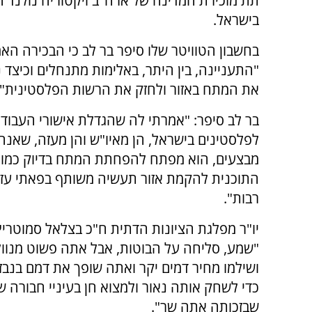
תת מזכירת המדינה של ארה"ב ויקטוריה נולנד 
בישראל.
בחשבון הטוויטר שלו סיפר בר לב כי הבכירה הא
"התעניינה, בין היתר, באלימות מתנחלים וכיצד 
את המתח באזור ולחזק את הרשות הפלסטינית".
בר לב סיפר: "אמרתי לה שהגדלת אישורי העבוד
לפלסטינים בישראל, הן מאיו"ש והן מעזה, שאנחנ
מבצעים, הוא מפתח להפחתת המתח בדיוק כמו 
התוכנית להקמת אזור תעשיה משותף בפאתי עזה ו
רבות".
יו"ר מפלגת הציונות הדתית ח"כ בצלאל סמוטריץ'
"שמע, סליחה על הבוטות, אבל אתה פשוט מנוול. מ
ושילמו מחיר דמים יקר ואתה שופך את דמם בנב
כדי לשחק אותה נאור ולמצוא חן בעיניי חבורה ש
שבזכותה אתה שר".