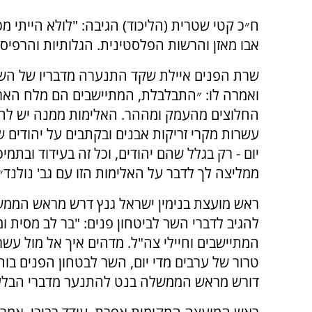
ח״כ קטי שטרית (הליכוד) הגיבה: "לולא הייתי מ
אבו מאזן והרשות הפלסטינית. ‏הגלותיות והרפיס
שרת הפנים איילת שקד התנערה מדבריו של השר
ואמרה לו: ״התבלבלת, המתיישבים הם מלח האר
החלוצים מהעמק ומההר. ‏האלימות ממנה יש להז
עשרות מקרי זריקות אבנים ובקתבים על יהודים ש
יום - רק בגלל שהם יהודים, וכל זה בעידוד ובתמ
‏ממליצה לך לדבר על האלימות הזו עם גב' נולנד״.
ראש מועצת בנימין ישראל גנץ דרש מראש הממ
להגיב לדברי השר לביטחון פנים: "בר לב מסית ו
המתיישבים וחיילי צה"ל. מדהים איך אל מול עשר
טרור של ערבים מדי יום, השר לבטחון הפנים בוח
דורש מראש הממשלה בנט להתנער מדברי הבלע של