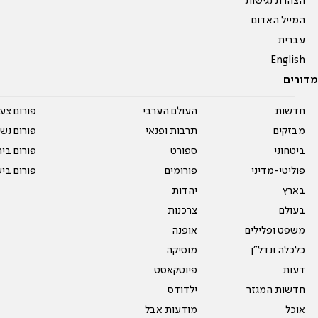
הצהרת נגישות
המייל האדום
עברית
English
מדורים
חדשות
העולם הערבי
פורום צע
מבזקים
תרבות ופנאי
פורום נשו
ביטחוני
ספורט
פורום בי
פוליטי-מדיני
פורומים
פורום בי
בארץ
יהדות
בעולם
צרכנות
משפט ופלילים
אופנה
כלכלה ונדל"ן
מוסיקה
דעות
פיוטקאסט
חדשות המגזר
ילדודס
אוכל
מודעות אבל