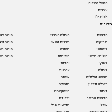
המייל האדום
עברית
English
מדורים
חדשות
העולם הערבי
פורום צע
מבזקים
תרבות ופנאי
פורום נשו
ביטחוני
ספורט
פורום בי
פוליטי-מדיני
פורומים
פורום בי
בארץ
יהדות
בעולם
צרכנות
משפט ופלילים
אופנה
כלכלה ונדל"ן
מוסיקה
דעות
פיוטקאסט
חדשות המגזר
ילדודס
אוכל
מודעות אבל