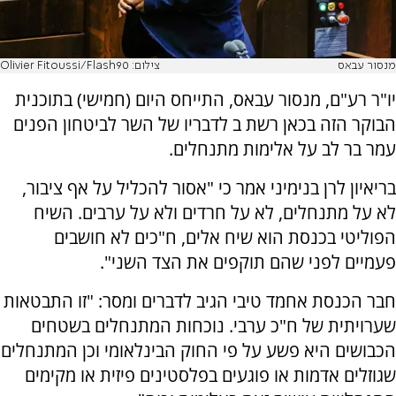
מנסור עבאס
צילום: Olivier Fitoussi/Flash90
יו"ר רע"ם, מנסור עבאס, התייחס היום (חמישי) בתוכנית
הבוקר הזה בכאן רשת ב לדבריו של השר לביטחון הפנים
עמר בר לב על אלימות מתנחלים.
בריאיון לרן בנימיני אמר כי "אסור להכליל על אף ציבור,
לא על מתנחלים, לא על חרדים ולא על ערבים. השיח
הפוליטי בכנסת הוא שיח אלים, ח"כים לא חושבים
פעמיים לפני שהם תוקפים את הצד השני".
חבר הכנסת אחמד טיבי הגיב לדברים ומסר: "זו התבטאות
שערויתית של ח"כ ערבי. נוכחות המתנחלים בשטחים
הכבושים היא פשע על פי החוק הבינלאומי וכן המתנחלים
שגוזלים אדמות או פוגעים בפלסטינים פיזית או מקימים