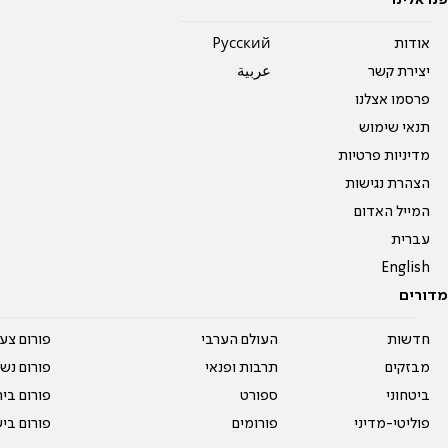
אודות
Pусский
יצירת קשר
عربية
פרסמו אצלנו
תנאי שימוש
מדיניות פרטיות
הצהרת נגישות
המייל האדום
עברית
English
מדורים
חדשות
העולם הערבי
פורום צע
מבזקים
תרבות ופנאי
פורום נשו
ביטחוני
ספורט
פורום בי
פוליטי-מדיני
פורומים
פורום בי