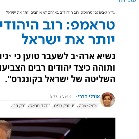
מצב תורני
ערוץ 7
בעולם
טראמפ: רוב היהודים בארה"ב לא אוהבים יותר את ישראל
טראמפ: רוב היהודי
יותר את ישראל
נשיא ארה״ב לשעבר טוען כי ״ניו
ותוהה כיצד יהודים רבים הצביעו
השליטה של ישראל בקונגרס".
אורלי הררי
18.12.21, 18:37
ישראל-ארה"ב
ניו יורק טיימס
דונלד טראמפ
ברק רביד