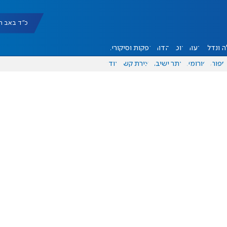
כ"ד באב תשפ"ו |
 ונדל"ן
דעות
אוכל
יהדות
הפקות וסיקורים
ספורט
פורומים
אתר ישיבה
יצירת קשר
עוד