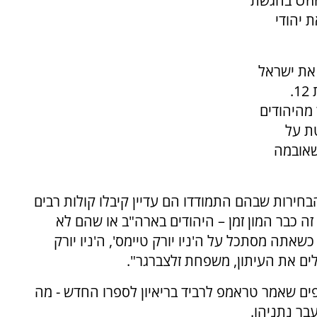
״השלום של טראמפ״, במסגרת הפודקאסט Unholy בהגשת
ת יהודי
 את ישראל
יותר", אמר טראמפ בהקלטה שפורסמה בחדשות 12.
 מהיהודים
ת על
שאובמה
בחירות שבהם התמודדו הם עדיין קיבלו קולות רבים
זה כבר המון זמן – היהודים בארה"ב או שהם לא
אתה מסתכל על ה'ניו יורק טיימס', ה'ניו יורק
ים את העיתון, משפחת זלצברגר".
דשות 12 הדברים החריפים שאמר טראמפ לרביד בריאיון לספרו החדש - מה
ר נתניהו.