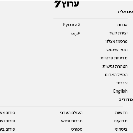
פנו אלינו
אודות
Pусский
יצירת קשר
عربية
פרסמו אצלנו
תנאי שימוש
מדיניות פרטיות
הצהרת נגישות
המייל האדום
עברית
English
מדורים
חדשות
העולם הערבי
פורום צע
מבזקים
תרבות ופנאי
פורום נשו
ביטחוני
ספורט
פורום בי