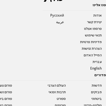
פנו אלינו
אודות
Pусский
יצירת קשר
عربية
פרסמו אצלנו
תנאי שימוש
מדיניות פרטיות
הצהרת נגישות
המייל האדום
עברית
English
מדורים
חדשות
העולם הערבי
פורום צע
מבזקים
תרבות ופנאי
פורום נשו
ביטחוני
ספורט
פורום בי
פוליטי-מדיני
פורומים
פורום בי