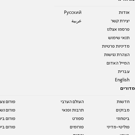
אודות
Pусский
יצירת קשר
عربية
פרסמו אצלנו
תנאי שימוש
מדיניות פרטיות
הצהרת נגישות
המייל האדום
עברית
English
מדורים
חדשות
העולם הערבי
פורום צע
מבזקים
תרבות ופנאי
פורום נשו
ביטחוני
ספורט
פורום בי
פוליטי-מדיני
פורומים
פורום בי