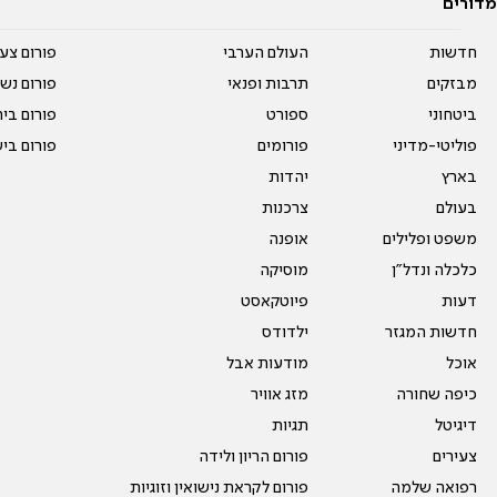
מדורים
חדשות
העולם הערבי
פורום צע
מבזקים
תרבות ופנאי
פורום נשו
ביטחוני
ספורט
פורום בי
פוליטי-מדיני
פורומים
פורום בי
בארץ
יהדות
בעולם
צרכנות
משפט ופלילים
אופנה
כלכלה ונדל"ן
מוסיקה
דעות
פיוטקאסט
חדשות המגזר
ילדודס
אוכל
מודעות אבל
כיפה שחורה
מזג אוויר
דיגיטל
תגיות
צעירים
פורום הריון ולידה
רפואה שלמה
פורום לקראת נישואין וזוגיות