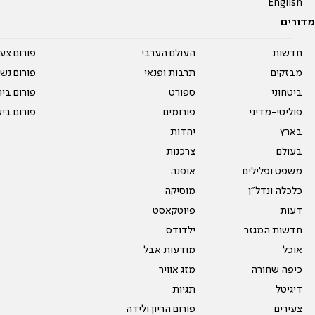
English
מדורים
חדשות
העולם הערבי
פורום צע
מבזקים
תרבות ופנאי
פורום נשו
ביטחוני
ספורט
פורום בי
פוליטי-מדיני
פורומים
פורום בי
בארץ
יהדות
בעולם
צרכנות
משפט ופלילים
אופנה
כלכלה ונדל"ן
מוסיקה
דעות
פיוטקאסט
חדשות המגזר
ילדודס
אוכל
מודעות אבל
כיפה שחורה
מזג אוויר
דיגיטל
תגיות
צעירים
פורום הריון ולידה