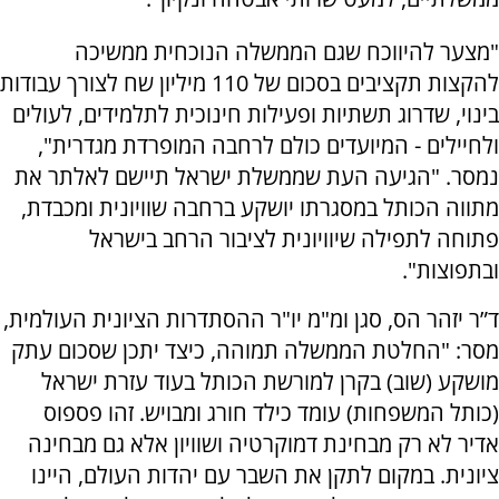
"מצער להיווכח שגם הממשלה הנוכחית ממשיכה
להקצות תקציבים בסכום של 110 מיליון שח לצורך עבודות
בינוי, שדרוג תשתיות ופעילות חינוכית לתלמידים, לעולים
ולחיילים - המיועדים כולם לרחבה המופרדת מגדרית",
נמסר. "הגיעה העת שממשלת ישראל תיישם לאלתר את
מתווה הכותל במסגרתו יושקע ברחבה שוויונית ומכבדת,
פתוחה לתפילה שיוויונית לציבור הרחב בישראל
ובתפוצות".
ד”ר יזהר הס, סגן ומ"מ יו"ר ההסתדרות הציונית העולמית,
מסר: "החלטת הממשלה תמוהה, כיצד יתכן שסכום עתק
מושקע (שוב) בקרן למורשת הכותל בעוד עזרת ישראל
(כותל המשפחות) עומד כילד חורג ומבויש. זהו פספוס
אדיר לא רק מבחינת דמוקרטיה ושוויון אלא גם מבחינה
ציונית. במקום לתקן את השבר עם יהדות העולם, היינו