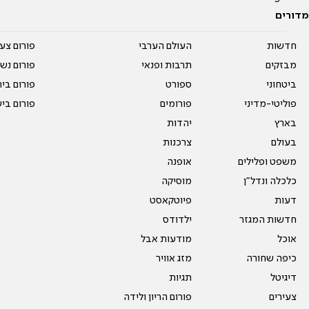
מדורים
חדשות
העולם הערבי
פורום צע
מבזקים
תרבות ופנאי
פורום נשו
ביטחוני
ספורט
פורום בי
פוליטי-מדיני
פורומים
פורום בי
בארץ
יהדות
בעולם
צרכנות
משפט ופלילים
אופנה
כלכלה ונדל"ן
מוסיקה
דעות
פיוטקאסט
חדשות המגזר
ילדודס
אוכל
מודעות אבל
כיפה שחורה
מזג אוויר
דיגיטל
תגיות
צעירים
פורום הריון ולידה