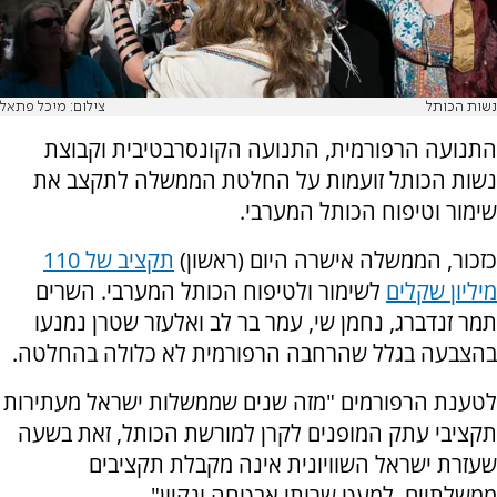
נשות הכותל
צילום: מיכל פתאל
התנועה הרפורמית, התנועה הקונסרבטיבית וקבוצת
נשות הכותל זועמות על החלטת הממשלה לתקצב את
שימור וטיפוח הכותל המערבי.
כזכור, הממשלה אישרה היום (ראשון)
תקציב של 110
מיליון שקלים
לשימור ולטיפוח הכותל המערבי. השרים
תמר זנדברג, נחמן שי, עמר בר לב ואלעזר שטרן נמנעו
בהצבעה בגלל שהרחבה הרפורמית לא כלולה בהחלטה.
לטענת הרפורמים "מזה שנים שממשלות ישראל מעתירות
תקציבי עתק המופנים לקרן למורשת הכותל, זאת בשעה
שעזרת ישראל השוויונית אינה מקבלת תקציבים
ממשלתיים, למעט שרותי אבטחה ונקיון".