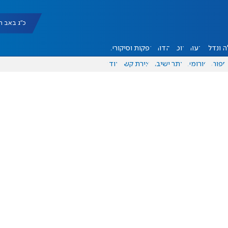
כ"ג באב תשפ"ו |
 ונדל"ן
דעות
אוכל
יהדות
הפקות וסיקורים
ספורט
פורומים
אתר ישיבה
יצירת קשר
עוד