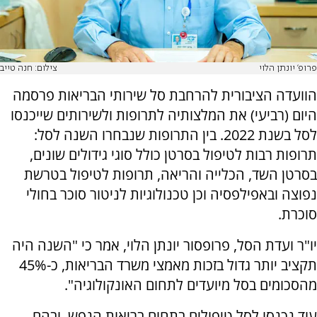
פרופ' יונתן הלוי
צילום: חנה טייב
הוועדה הציבורית להרחבת סל שירותי הבריאות פרסמה
היום (רביעי) את המלצותיה לתרופות ולשירותים שייכנסו
לסל בשנת 2022. בין התרופות שנבחרו השנה לסל:
תרופות רבות לטיפול בסרטן כולל סוגי גידולים שונים,
בסרטן השד, הכלייה והריאה, תרופות לטיפול בטרשת
נפוצה ובאפילפסיה וכן טכנולוגיות לניטור סוכר בחולי
סוכרת.
יו"ר ועדת הסל, פרופסור יונתן הלוי, אמר כי "השנה היה
תקציב יותר גדול בזכות מאמצי משרד הבריאות, כ-45%
מהסכומים בסל מיועדים לתחום האונקולוגיה".
עוד נכנסו לסל טיפולים בתחום בריאות הנפש, ובהם