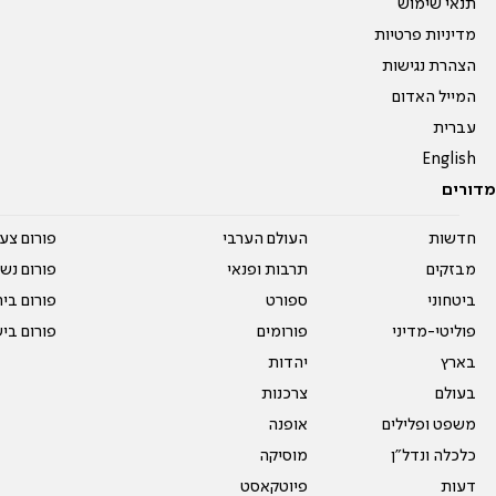
תנאי שימוש
מדיניות פרטיות
הצהרת נגישות
המייל האדום
עברית
English
מדורים
חדשות
העולם הערבי
פורום צע
מבזקים
תרבות ופנאי
פורום נשו
ביטחוני
ספורט
פורום בי
פוליטי-מדיני
פורומים
פורום בי
בארץ
יהדות
בעולם
צרכנות
משפט ופלילים
אופנה
כלכלה ונדל"ן
מוסיקה
דעות
פיוטקאסט