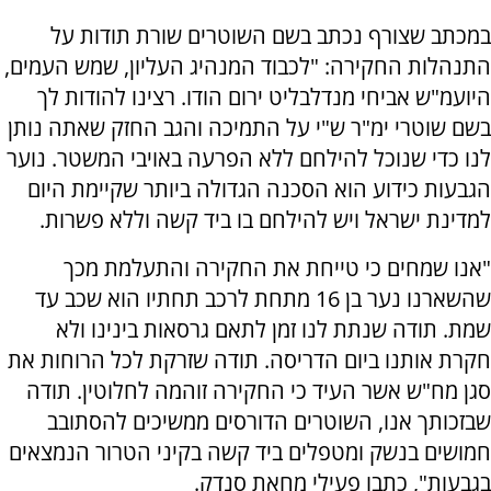
במכתב שצורף נכתב בשם השוטרים שורת תודות על
התנהלות החקירה: "לכבוד המנהיג העליון, שמש העמים,
היועמ"ש אביחי מנדלבליט ירום הודו. רצינו להודות לך
בשם שוטרי ימ"ר ש"י על התמיכה והגב החזק שאתה נותן
לנו כדי שנוכל להילחם ללא הפרעה באויבי המשטר. נוער
הגבעות כידוע הוא הסכנה הגדולה ביותר שקיימת היום
למדינת ישראל ויש להילחם בו ביד קשה וללא פשרות.
"אנו שמחים כי טייחת את החקירה והתעלמת מכך
שהשארנו נער בן 16 מתחת לרכב תחתיו הוא שכב עד
שמת. תודה שנתת לנו זמן לתאם גרסאות בינינו ולא
חקרת אותנו ביום הדריסה. תודה שזרקת לכל הרוחות את
סגן מח"ש אשר העיד כי החקירה זוהמה לחלוטין. תודה
שבזכותך אנו, השוטרים הדורסים ממשיכים להסתובב
חמושים בנשק ומטפלים ביד קשה בקיני הטרור הנמצאים
בגבעות", כתבו פעילי מחאת סנדק.