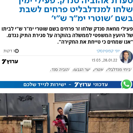
סערת אהוביה סנדק: פעילי ימין
שלחו למנדלבליט פרחים לשבת
בשם 'שוטרי ימ"ר ש"י'
פעילי מחאת סנדק שלחו זר פרחים בשם שוטרי ימ"ר ש"י לביתו
של היועץ המשפטי לממשלה בהוקרה על סגירת התיק נגדם.
"אנו שמחים כי טייחת את החקירה".
יוני קמפינסקי
1 דקות
28.01.22, 15:03
אביחי מנדלבליט
שוטרים
נוער הגבעות
אהוביה סנדק