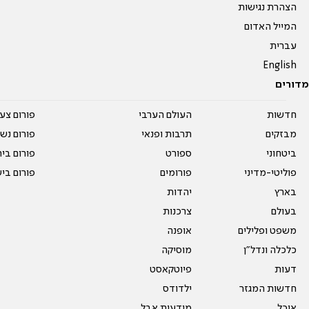
הצהרת נגישות
המייל האדום
עברית
English
מדורים
חדשות
העולם הערבי
פורום צע
מבזקים
תרבות ופנאי
פורום נשו
ביטחוני
ספורט
פורום בי
פוליטי-מדיני
פורומים
פורום בי
בארץ
יהדות
בעולם
צרכנות
משפט ופלילים
אופנה
כלכלה ונדל"ן
מוסיקה
דעות
פיוטקאסט
חדשות המגזר
ילדודס
אוכל
מודעות אבל