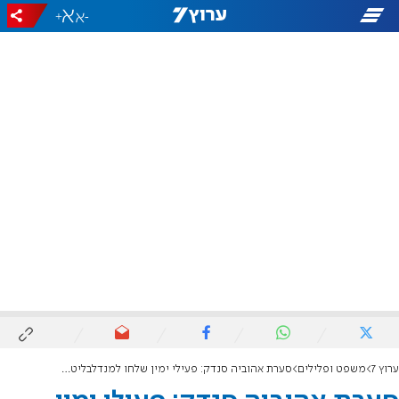
+
-
ערוץ 7
משפט ופלילים
סערת אהוביה סנדק: פעילי ימין שלחו למנדלבליט פרחים לשבת בשם 'שוטרי ימ"ר ש"י'