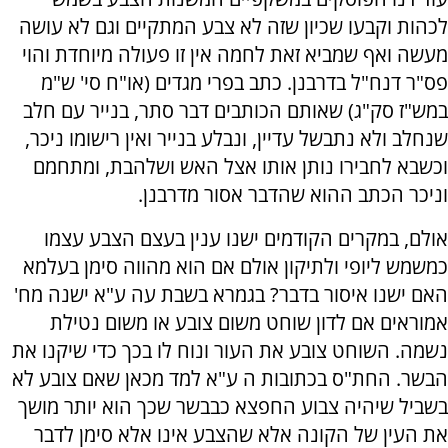
לכהות וקבעו שכיון שזה לא צבע המתקיים וגם לא עושה
מעשה ואף שמביא זאת לחמה אין זו פעולה מיוחדת והוי
פס"ר דנח"ל בדרבנן. כתב בפרי מגדים (או"ח סי' ש"מ
במש"ז סק"ג) שאותם הכותבים דבר סתר, בנייר עם חלב
שנחלב ולא נתבשל עדיין, ונבלע בנייר ואין רישומו ניכר,
וכשבא לחבירו נותן אותו אצל האש ושלהבת, ומתחמם
וניכר הכתב ההוא שהדבר אסור מדרבנן.
אולם, במקרים הקודמים ישנו ענין בעצם הצבע עצמו
כמשמש ליופי ולתיקון אולם אם הוא מהווה סימן בעלמא
האם ישנו איסור בדבר? בגמרא בשבת עה ע"א ישנה מח'
אמוראים אם לדון שוחט משום צובע או משום נטילת
נשמה. השוחט צובע את העור ונוח לו בכך כדי שיקנו את
הבשר. החת"ס בכתובות ה ע"א למד מכאן שאם צובע לא
בשביל שיהיה צבוע החפצא כבבשר שכך הוא יותר מושך
את העין של הקונה אלא שהצבע אינו אלא סימן לדבר