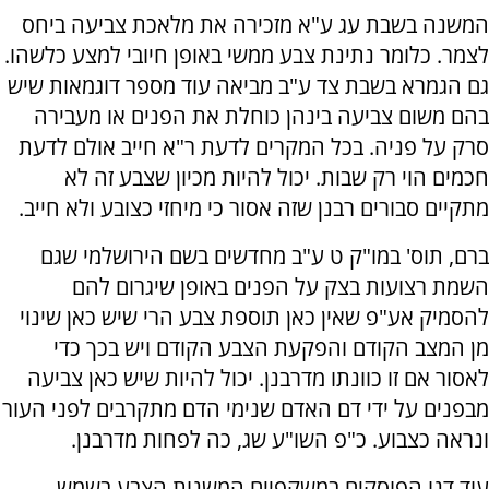
המשנה בשבת עג ע"א מזכירה את מלאכת צביעה ביחס
לצמר. כלומר נתינת צבע ממשי באופן חיובי למצע כלשהו.
גם הגמרא בשבת צד ע"ב מביאה עוד מספר דוגמאות שיש
בהם משום צביעה בינהן כוחלת את הפנים או מעבירה
סרק על פניה. בכל המקרים לדעת ר"א חייב אולם לדעת
חכמים הוי רק שבות. יכול להיות מכיון שצבע זה לא
מתקיים סבורים רבנן שזה אסור כי מיחזי כצובע ולא חייב.
ברם, תוס' במו"ק ט ע"ב מחדשים בשם הירושלמי שגם
השמת רצועות בצק על הפנים באופן שיגרום להם
להסמיק אע"פ שאין כאן תוספת צבע הרי שיש כאן שינוי
מן המצב הקודם והפקעת הצבע הקודם ויש בכך כדי
לאסור אם זו כוונתו מדרבנן. יכול להיות שיש כאן צביעה
מבפנים על ידי דם האדם שנימי הדם מתקרבים לפני העור
ונראה כצבוע. כ"פ השו"ע שג, כה לפחות מדרבנן.
עוד דנו הפוסקים במשקפיים המשנות הצבע בשמש