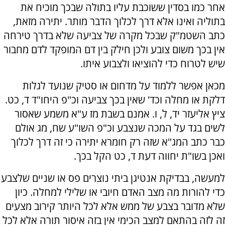
אחר כמו בסדין ששוכבת עליו בתולה שבכך מוכיח את
בתוליה ואינו אלא דרך לכלוך הדבר מותר. יתירה מזאת,
כתב השטמ"ק שבכל מקרה של צביעה שלא בדרך טירחה
אין בכך משום צובע ולכן חילק בין דם המופקד לדם מחבור
שיש לטרוח כדי להוציאו ולצבוע איתו.
מכאן אפשר ללמוד על מדחום או סטיק שנועד לגלות
דלקת או מחלה וכד' שאין בכך צביעה וכ"פ היחו"ד ד, כט.
ציץ אליעזר יד, ל, ו. אמנם בשבת מז ע"א משמע שאסור
לשים בגד על המכה שנצבע וכ"פ השו"ע שח, מג אולם
כבר כתב המג"א שזה רק חומרא יתירה כי זה דרך לכלוך
ואכן בשו"ת יחווה דעת ד, כט הקל בכך.
למעשה, בבדיקת אנטיגן ביתי נוצרים פס או שניים שלצבע
כדי להורות מה מצב האדם חיובי או שלילי למחלה. כיון
שלא מדובר בצבע של ממש אלא לכל היותר קירוב מצעים
זה לזה בהתאם למצב הכימי אין בזה איסור תורה אלא לכל