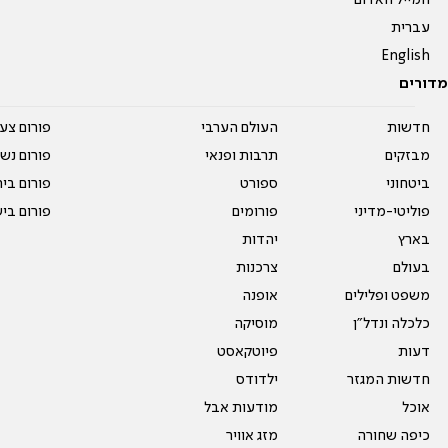
המייל האדום
עברית
English
מדורים
חדשות
העולם הערבי
פורום צע
מבזקים
תרבות ופנאי
פורום נשו
ביטחוני
ספורט
פורום בי
פוליטי-מדיני
פורומים
פורום בי
בארץ
יהדות
בעולם
צרכנות
משפט ופלילים
אופנה
כלכלה ונדל"ן
מוסיקה
דעות
פיוטקאסט
חדשות המגזר
ילדודס
אוכל
מודעות אבל
כיפה שחורה
מזג אוויר