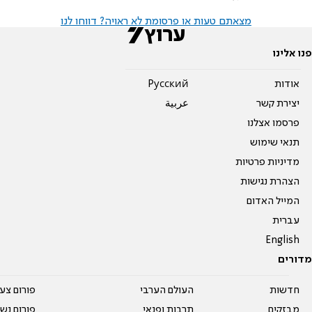
מצאתם טעות או פרסומת לא ראויה? דווחו לנו
פנו אלינו
אודות
Pусский
יצירת קשר
عربية
פרסמו אצלנו
תנאי שימוש
מדיניות פרטיות
הצהרת נגישות
המייל האדום
עברית
English
מדורים
חדשות
העולם הערבי
פורום צע
מבזקים
תרבות ופנאי
פורום נשו