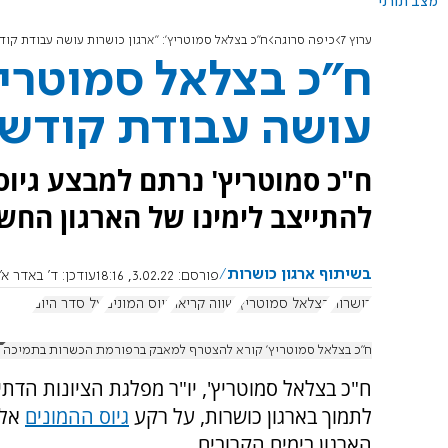
מצב תורני
ערוץ 7
כיפה סרוגה
ח"כ בצלאל סמוטריץ': "ארגון כושרות עושה עבודת קוד
ח"כ בצלאל סמוטריץ
עושה עבודת קודש"
ח"כ סמוטריץ' נרתם למבצע גיוס 
להתייצב לימינו של הארגון החשו
בשיתוף ארגון כושרות
פורסם:
3.02.22, 18:16
עודכן:
ד' באדר א׳ תשפ"ב, 2
כושרות
בצלאל סמוטריץ'
שווה קריאה
גיוס המונים
על סדר היום
ח"כ בצלאל סמוטריץ' קורא להצטרף למאבק ברפורמת הכשרות בתמיכה 
ח"כ בצלאל סמוטריץ', יו"ר מפלגת הציונות הדתי
לתמוך בארגון כושרות, על רקע
גיוס ההמונים
אלי
הארגון בימים הקרובים.