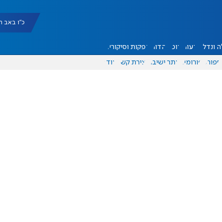
כ"ו באב תשפ"ו |
 ונדל"ן
דעות
אוכל
יהדות
הפקות וסיקורים
ספורט
פורומים
אתר ישיבה
יצירת קשר
עוד