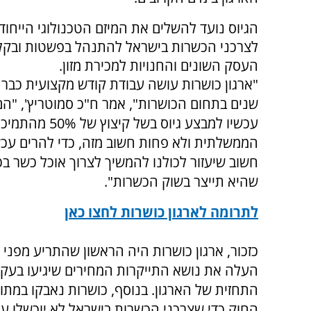
הגיוס נועד להשלים את המיזם הטכנולוגי הייחודי
לצרכני הכשרות בישראל להתנהל בפשטות ובקלות
העסק השונים והחנויות למכירת מזון.
"ארגון כושרות עושה עבודת קודש מקצועית כבר
שנים בתחום הכושרות", אמר ח"כ סמוטריץ', "הם
עכשיו למבצע גיוס בשל קיצוץ של 50% מה
הממשלתית ולא פחות חשוב מזה, כדי להרים עכשי
חשוב שיעזור לכולנו להמשיך לצרוך אוכל כשר ב
שהיא תייצר בשוק הכשרות".
לתרומה לארגון כושרות לחצו כאן
כזכור, ארגון כושרות היה הראשון שהתריע מפנ
העלה את נושא התייקרות המחירים שיגיעו בעקב
התחזית של הארגון. בנוסף, כושרות נאבקו במתו
החוק כדי שצרכני הכשרות בישראל לא יוכשלו על 