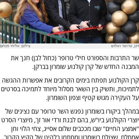
דגן, טרופר ואלוש
צילום: אליחי מנחם
שר התרבות והספורט חילי טרופר (כחול לבן) חנך את
המבנה החדש של קרן קולנוע שומרון בברקן.
קרן הקולנוע תפתח בימים הקרובים את אפשרות ההגשה
לתמיכות, ותשיק בין השאר מסלול מיוחד לתמיכה בסרטים
על העקירה מגוש קטיף וצפון השומרון.
במהלך ביקורו בשומרון נפגש השר טרופר עם נציגים של
יוצרי הקולנוע ביו"ש, בהם לבנת ורדי אור זך, מיוצרי הסרט
"אמצע החיים" שבו מככבים שלום אסייג, צחי הלוי וחן
אמסלם, שצולם בשומרון ומסתמן כלהיט של הקיץ הקרוב.