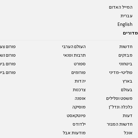
המייל האדום
עברית
English
מדורים
חדשות
העולם הערבי
פורום צע
מבזקים
תרבות ופנאי
פורום נשו
ביטחוני
ספורט
פורום בי
פוליטי-מדיני
פורומים
פורום בי
בארץ
יהדות
בעולם
צרכנות
משפט ופלילים
אופנה
כלכלה ונדל"ן
מוסיקה
דעות
פיוטקאסט
חדשות המגזר
ילדודס
אוכל
מודעות אבל