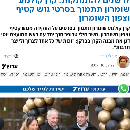
17 שנים להתנתקות: קרן קולנוע
שומרון תתמוך בסרטי גוש קטיף
וצפון השומרון
קרן קולנוע שומרון תתמוך בסרטים על העקירה מגוש קטיף
וצפון השומרון. השר חילי טרופר חנך יחד עם ראש המועצה יוסי
דגן את מבנה הקרן בברקן: "זכות של כל אחד לצרוך ולייצר
תרבות".
אורלי הררי
1 דקות
10.02.22, 18:09
שומרון
קולנוע
סרטים
מועצה אזורית שומרון
חילי טרופר
צפון השומרון
יוסי דגן
אסתר