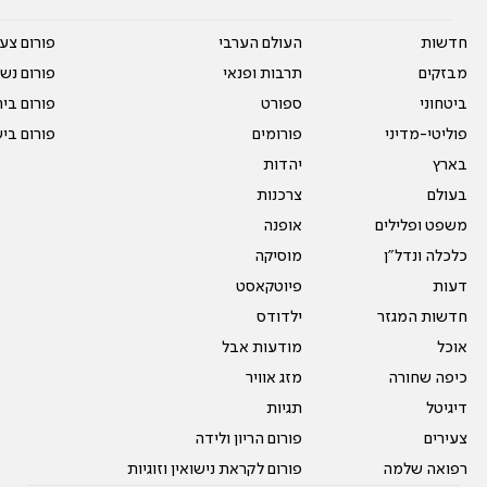
חדשות
העולם הערבי
פורום צע
מבזקים
תרבות ופנאי
פורום נשו
ביטחוני
ספורט
פורום בי
פוליטי-מדיני
פורומים
פורום בי
בארץ
יהדות
בעולם
צרכנות
משפט ופלילים
אופנה
כלכלה ונדל"ן
מוסיקה
דעות
פיוטקאסט
חדשות המגזר
ילדודס
אוכל
מודעות אבל
כיפה שחורה
מזג אוויר
דיגיטל
תגיות
צעירים
פורום הריון ולידה
רפואה שלמה
פורום לקראת נישואין וזוגיות