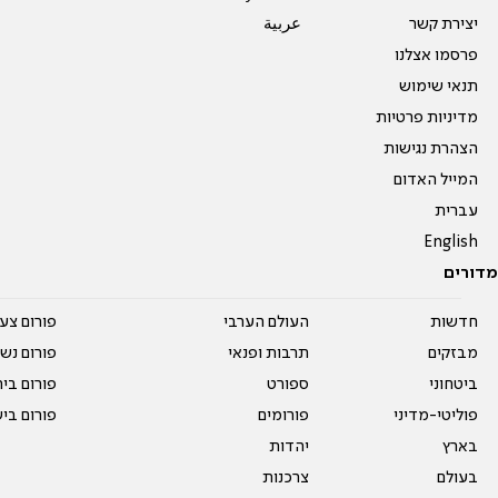
יצירת קשר
عربية
פרסמו אצלנו
תנאי שימוש
מדיניות פרטיות
הצהרת נגישות
המייל האדום
עברית
English
מדורים
חדשות
העולם הערבי
פורום צע
מבזקים
תרבות ופנאי
פורום נשו
ביטחוני
ספורט
פורום בי
פוליטי-מדיני
פורומים
פורום בי
בארץ
יהדות
בעולם
צרכנות