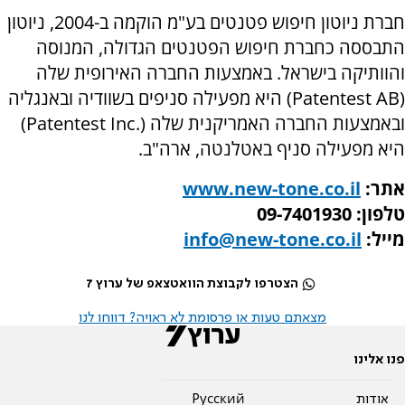
חברת ניוטון חיפוש פטנטים בע"מ הוקמה ב-2004, ניוטון
התבססה כחברת חיפוש הפטנטים הגדולה, המנוסה
והוותיקה בישראל. באמצעות החברה האירופית שלה
(Patentest AB) היא מפעילה סניפים בשוודיה ובאנגליה
ובאמצעות החברה האמריקנית שלה (.Patentest Inc)
היא מפעילה סניף באטלנטה, ארה"ב.
אתר:
www.new-tone.co.il
טלפון: 09-7401930
מייל:
info@new-tone.co.il
הצטרפו לקבוצת הוואטצאפ של ערוץ 7
מצאתם טעות או פרסומת לא ראויה? דווחו לנו
פנו אלינו
אודות
Pусский