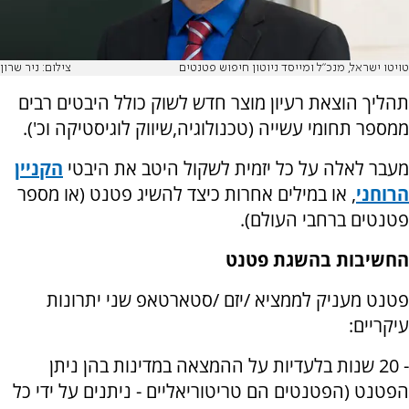
טויטו ישראל, מנכ"ל ומייסד ניוטון חיפוש פטנטים
צילום: ניר שרון
תהליך הוצאת רעיון מוצר חדש לשוק כולל היבטים רבים
ממספר תחומי עשייה (טכנולוגיה,שיווק לוגיסטיקה וכ').
מעבר לאלה על כל יזמית לשקול היטב את היבטי
הקניין
הרוחני
, או במילים אחרות כיצד להשיג פטנט (או מספר
פטנטים ברחבי העולם).
החשיבות בהשגת פטנט
פטנט מעניק לממציא /יזם /סטארטאפ שני יתרונות
עיקריים:
- 20 שנות בלעדיות על ההמצאה במדינות בהן ניתן
הפטנט (הפטנטים הם טריטוריאליים - ניתנים על ידי כל