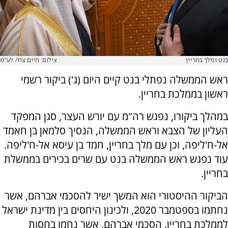
בנט ומלך בחריין
צילום: חיים צח/ לע"מ
ראש הממשלה נפתלי בנט קיים היום (ג') ביקור רשמי
ראשון בממלכת בחריין.
במהלך ביקורו, נפגש רה"מ עם יורש העצר, סגן המפקד
העליון של הצבא וראש הממשלה, הנסיך סלמאן בן חאמד
אל-ח'ליפה, וכן עם מלך בחריין, חמד בן עיסא אל-ח'ליפה.
עוד נפגש ראש הממשלה בנט עם שרים בכירים בממשלת
בחריין.
הביקור ההיסטורי הוא המשך ישיר להסכמי אברהם, אשר
נחתמו בספטמבר 2020, ולכינון היחסים בין מדינת ישראל
לממלכת בחריין. הסכמי אברהם, אשר נחמו בחסות