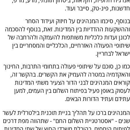
אנרגיה חלופית, חקלאות, ביטחון תזונתי, מדע, מו"פ,
חדשנות, פינ-טק, סייבר ועוד.
בנוסף, סיכמו המנהיגים על חיזוק ועידוד הסחר
וההשקעות ההדדיות בין המדינות. זאת, בנוסף להסכמה
לכונן ועדות כלכליות משותפות להעמקה ולהרחבה של
שיתופי הפעולה האזרחיים, הכלכליים והמסחריים בין
ישראל לבחריין.
כמו כן, סוכם על שיתופי פעולה בתחומי התרבות, החינוך
והאקדמיה במטרה להעמיק את הקשרים. בהקשר זה,
קוראים המנהיגים לבני הדור הצעיר משתי המדינות
לעסוק באופן פעיל בפיתוח השלום בין העמים, למען
עתידם ועתיד הדורות הבאים.
המנהיגים ברכו על תהליך בניית תוכנית בילטרלית לעשר
שנים - "אסטרטגיית השלום החם" - שתהווה מפת דרכים
לפיתוח היחסים, בהובלת משרדי החוץ של שתי המדינות.