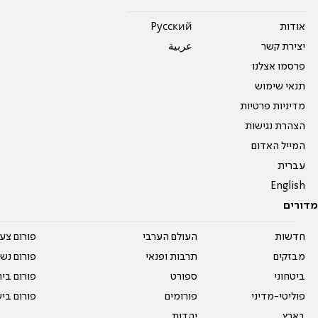
אודות
Pусский
יצירת קשר
عربية
פרסמו אצלנו
תנאי שימוש
מדיניות פרטיות
הצהרת נגישות
המייל האדום
עברית
English
מדורים
חדשות
העולם הערבי
פורום צע
מבזקים
תרבות ופנאי
פורום נשו
ביטחוני
ספורט
פורום בי
פוליטי-מדיני
פורומים
פורום בי
בארץ
יהדות