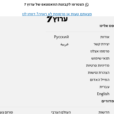
הצטרפו לקבוצת הוואטצאפ של ערוץ 7
מצאתם טעות או פרסומת לא ראויה? דווחו לנו
פנו אלינו
אודות
Pусский
יצירת קשר
عربية
פרסמו אצלנו
תנאי שימוש
מדיניות פרטיות
הצהרת נגישות
המייל האדום
עברית
English
מדורים
חדשות
העולם הערבי
פורום צע