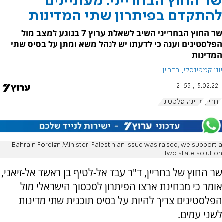
שר החוץ הבחרייני: מעוניינים
להתקדם בפיתרון שתי המדינות
שר החוץ הבחרייני השיב לשאלת ערוץ 7 בנוגע למצב מול
הפלסטינים וענה כי לדעתו יש לנהל משא ומתן על בסיס שתי
המדינות
יוני קמפינסקי, בחריין
15.02.22, 21:53
בחריין
מדינה פלסטינית
Bahrain Foreign Minister: Palestinian issue was raised, we support a
two state solution
שר החוץ של בחריין, ד"ר עבד אל-לטיף בן ראשד אל-זיאני,
אומר כי מבחינת ארצו הפיתרון לסכסוך הישראלי מול
הפלסטינים צריך להיות על בסיס תוכנית שתי מדינות
לשני עמים.