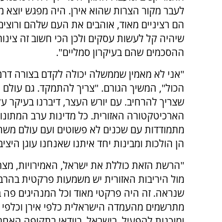
לעבר מקור הצרות שהוא אירן. היה מפגש יוצא מ
הם רציניים מאוד, אוהבים את העם שלהם ורוצים 
שיהיה קל לעשות עסקים ולכן הכי חשוב זה צינור 
ההסכמים שהם בעיקרון סמליים".
"אני לא מאמין שממשלה יכולה לקדם בצורה דר
הכול", המשיך הגורם. "צריך להתמקד. גם עולם
שצריך להרחיב. עם יורש העצר, דיברנו בעיקר על
הארכיטקטורה האזורית. כל מדינות ערב המתונות
מתמודדות עם שכנים לא פשוטים ועם עולם משת
הן הולכות ומבינות יחד איתנו שאנחנו עוגן היציב
"הרשת הזאת כוללת את ישראל, האמירויות, מצרים
מול היריבות האזורית יש משמעות פרקטית בהר
שנראה. זה היה פרקטי מאוד וכל המנהיגים פה ב
מתרשמים מהעמדה הישראלית כלפי אירן וכלפי ס
ומוכנות להפעיל. בישראל, בוודאי בתקופה האחרו