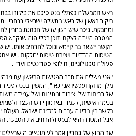
ראש הממשלה נפתלי בנט סיכם את ביקורו בבחריי
ביקור ראשון של ראש ממשלה ישראלי בבחרין ומפ
ומחבקת. ניכר שיש רצון עז של הנהגת בחרין לה
המטרה הייתה לצקת תוכן בכלי הזה שנקרא הסכם
הקשר יישאר בר-קיימא ונוכל להרחיב אותו. יש 
הטיסות ההדדיות ויצירת טיסות 'חלקות'. יש אתג
פעולה טכנולוגיים, חילופי סטודנטים ועוד".
"אני משלים את סבב הפגישות הראשון עם מנהיגי 
מלך מרוקו ועכשיו אני כאן", המשיך בנט לפני 
של בריתות של יציבות ומתינות ושל עמידה משות
בנימה אישית, לעמוד בארמון יורש העצר ולשמו
בקשר בין מדינה ערבית למדינת ישראל. מעולם יש
אבל המטרה היא לבסס ולהרחיב את הטבעת האז
שר החוץ של בחריין אמר לעיתונאים הישראלים ש