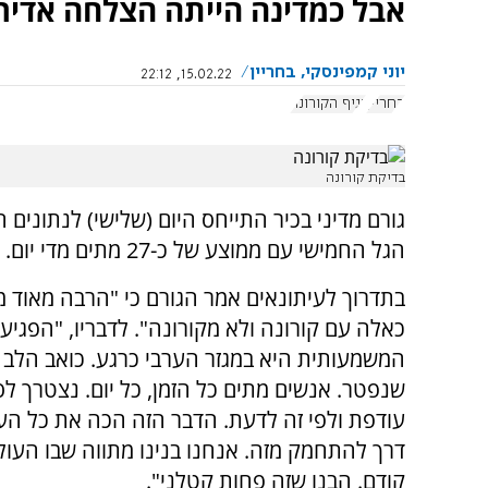
אבל כמדינה הייתה הצלחה אדיר
יוני קמפינסקי, בחריין
15.02.22, 22:12
בחריין
נגיף הקורונה
בדיקת קורונה
גורם מדיני בכיר התייחס היום (שלישי) לנתונים
הגל החמישי עם ממוצע של כ-27 מתים מדי יום.
בתדרוך לעיתונאים אמר הגורם כי "הרבה מאוד 
כאלה עם קורונה ולא מקורונה". לדבריו, "הפגיע
המשמעותית היא במגזר הערבי כרגע. כואב הלב 
שנפטר. אנשים מתים כל הזמן, כל יום. נצטרך ל
עודפת ולפי זה לדעת. הדבר הזה הכה את כל הע
דרך להתחמק מזה. אנחנו בנינו מתווה שבו העו
קודם. הבנו שזה פחות קטלני".