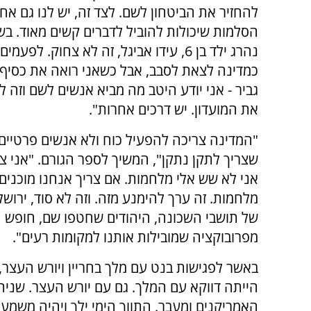
להחזיר את הביטחון לשם. לצד זה, יש לנו גם אח
הסלמות שיכולות להוביל לדברים קשים מאוד. בש
נהרג ילד בן 6, עידו אביגל, זה לא צחוק. לפע
כמדינה לצאת לסבב, אבל כשאני רואה את כסיף, ט
גביר - אני יודע היטב מה מביא אנשים לשם וזה 
את המועדון. יש דרכים אחרות".
"המדינה צריכה להפעיל כוח ולא אנשים פרטיים
שצריך לתקן נתקן", המשיך לספר הגורם. "אני צר
מלחמות. זה ערך להימנע מזה. וזה לא סוד, ירושל
של תושבי השכונה, היהודים שחטפו שם, חופש ה
מפרובוקציה שמובילות אותנו למקומות רעים".
באשר לפגישות בנט עם מלך בחריין ויורש העצר
הייתה דווקא עם המלך. גם עם יורש העצר. שניהם
האמריקנים ומעבר. התווך הימי ילך ויהיה משמעו