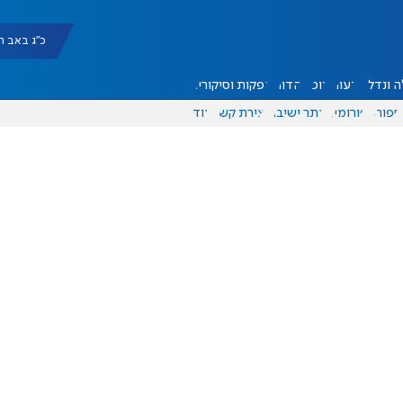
כ"ג באב תשפ"ו |
 ונדל"ן
דעות
אוכל
יהדות
הפקות וסיקורים
ספורט
פורומים
אתר ישיבה
יצירת קשר
עוד