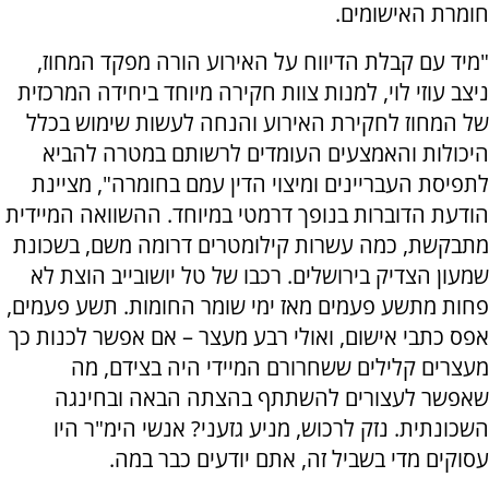
חומרת האישומים.
"מיד עם קבלת הדיווח על האירוע הורה מפקד המחוז,
ניצב עוזי לוי, למנות צוות חקירה מיוחד ביחידה המרכזית
של המחוז לחקירת האירוע והנחה לעשות שימוש בכלל
היכולות והאמצעים העומדים לרשותם במטרה להביא
לתפיסת העבריינים ומיצוי הדין עמם בחומרה", מציינת
הודעת הדוברות בנופך דרמטי במיוחד. ההשוואה המיידית
מתבקשת, כמה עשרות קילומטרים דרומה משם, בשכונת
שמעון הצדיק בירושלים. רכבו של טל יושובייב הוצת לא
פחות מתשע פעמים מאז ימי שומר החומות. תשע פעמים,
אפס כתבי אישום, ואולי רבע מעצר – אם אפשר לכנות כך
מעצרים קלילים ששחרורם המיידי היה בצידם, מה
שאפשר לעצורים להשתתף בהצתה הבאה ובחינגה
השכונתית. נזק לרכוש, מניע גזעני? אנשי הימ"ר היו
עסוקים מדי בשביל זה, אתם יודעים כבר במה.