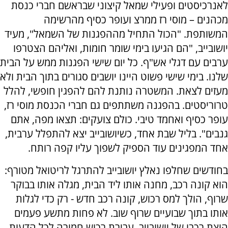
לאנרכיסטים ופעילי שמאל קיצוני שבראשם חברי כנסת
מכהנים – מוסי רז ממרצ ועופר כסיף מהרשימה
המשותפת. "הכול התחיל מההפגנות של השמאל", מעיד
יושובייב, "הם הגיעו בימי שומר חומות, ואליהם הצטרפו
ערבים עם דגלי אש"ף. כל יום שישי הפגנות ממש על הבית
שלנו. בימי שישי פשוט היינו יושבים סגורים בתוך הבית ולא
מעזים לצאת. המשטרה נותנת להם להפגין חופשי, להלל
טרוריסטים. בהפגנה משתתפים גם חברי הכנסת מוסי רז,
עופר כסיף ואחמד טיבי. כולם צועקים: תצאו מפה, אתם
גנבים". בליל שבת אחד, כשיושובייב יצא להתפלל ערבית,
אחד המפגינים עוד הספיק לשפוך עליו קפה רותח.
בחודשים שחלפו נאלץ יושובייב להתרגל לריטואל מטורף:
הוא קונה רכב, מחנה אותו ליד הבית, מגלה אותו בבוקר
שרוף, הולך למס רכוש, קונה רכב חדש - רק כדי לגלות
אותו בתוך שבועיים שרוף שוב. לא פחות מתשע פעמים
הוצת רכבו של יושובייב, עבירת רכוש חמורה לכל הדעות