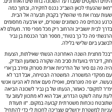
הימים השקטים שעברו על השכונה בחודשים האחרונים.
"מאז שהגעתי לכאן השב"כ נכנס לחקירה, ובתוך כמה
שעות עצרו את מי שהשליך בקבוק תבערה אל הבית.
כרגע נוכחים פה כשמונים שוטרים, יש ארבעה מחסומים
בדרך לבית יושובייב והרחוב ריק מכל מפרי סדר. מעולם לא
הרגשתי פה כל כך בטוח", מספר חבר הכנסת בן גביר
לבשבע ביום שלישי בלילה.
"בכל מחצית השנה האחרונה הגשתי שאילתות, הצעות
חוק, דיברתי בוועדות סביב מה שקורה בשמעון הצדיק,
היה פה גם סיור של הח"כיות אורית סטרוק ומירב בן־ארי
עם מפקדי המשטרה. המשטרה הבטיחה, אבל דבר לא
נעשה. יש פה פוגרומים, ואפילו פעם אחת לא הגיעו אנשי
ימ"ר למקום". כאמור, הגעתו של בן גביר לשכונה הביאה
לעת עתה לשקט הנדרש, אבל הוא לא מתכוון לעזוב עד
שתובטח נוכחות משטרתית קבועה במקום. "זו תעודת
עניות למשטרת ירושלים שצריכה לחכות לי כדי להתחיל