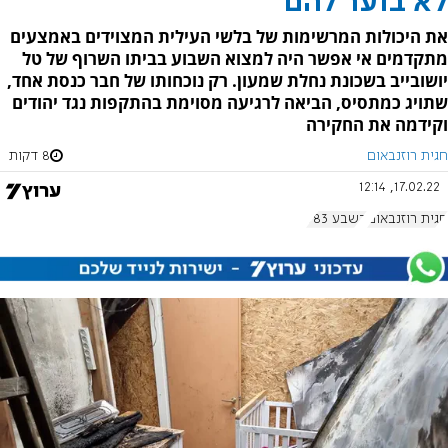
לא בוער להם
את היכולות המרשימות של בלשי העילית המצוידים באמצעים
מתקדמים אי אפשר היה למצוא השבוע בביתו השרוף של טל
יושובייב בשכונת נחלת שמעון. רק נוכחותו של חבר כנסת אחד,
שתויג כמתסיס, הביאה לרגיעה מסוימת בהתקפות נגד יהודים
וקידמה את החקירה
חגית רוזנבאום
8 דקות
17.02.22, 12:14
חגית רוזנבאום
בשבע 983