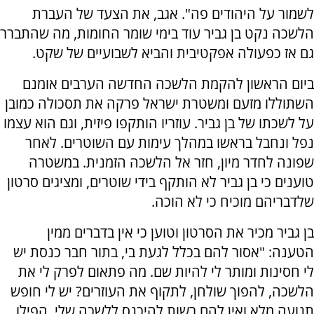
לשמור על היהודים פה". אגב, את הצעד של העברת
הלשכה נקט בן גביר עוד בימי שומר החומות, מה שהתברר
גם אז כפעולה אפקטיבית והביא לשבועיים של שקט.
ביום הראשון להקמת הלשכה החדשה הערבים אומנם
השתוללו מזעם ומשטרת ישראל פרקה את תסכולה כמובן
על לשכתו של בן גביר. עוזריו הותקפו פיזית, וגם הוא עצמו
נפל ונחבל בראשו במהלך עימות עם השוטרים. לאחר
שפונה לחדר מיון, חזר אל הלשכה הזמנית. במשטרה
טוענים כי בן גביר לא הותקף בידי שוטרים, ומציגים סרטון
שלדבריהם מוכיח כי לא הוכה.
בן גביר מכיר את הסרטון וטוען כי אין בדברים ממין
הטענה: "אסור להם בכלל לגעת בי, בתור חבר כנסת יש
לי חסינות ומותר לי להיות שם. מה פתאום לפרק לי את
הלשכה, להפוך שולחן, לתקוף את העוזרים? יש לי חופש
תנועה מלא ואין להם רשות להיכנס ללשכה שלי. הפילו