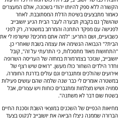
הקשורה ללא ספק להיותו יהודי בשכונה, אולם המעצרים
כאמור מתבצעים בשיטת הדלת המסתובבת. לאחר
שהושלך גם בקבוק תבערה לעבר הבית הגיע יושובייב
לפגישה עם מפקד התחנה והמרחב במשטרה, רק לפני
כשבועיים, ושם התריע: "למה אתם מחכים? שישרפו לי את
הבית?" הנבואה הגשימה את עצמה בשבת שאחרי כן.
"התחושות מאוד מתסכלות, כי התרעתי על זה", קובל
יושובייב, שנזכר בצמרמורת במחזה של העריסה השרופה
וחדר הילדים השחור כולו מעשן. "רואים שיש רצף של
אירועים שהולכים ומתגברים וגם עולים בדרגת החומרה.
במשטרה אומרים לי כבר שנה שלמה שהם עושים פעילות
סמויה ושיש מצלמות ומתגברים כוחות ויש עצורים, אבל
בשטח שום דבר לא משתנה".
מחיאות הכפיים של השכנים במוצאי השבת וסכנת החיים
הברורה שממנה ניצלו הביאה את יושובייב לנקוט בצעד