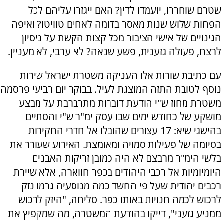
שטרם שוחררו, יועמדו לדין? האם ייגזרו עליהם לכל
הפחות שלוש שנות מאסר בדומה לאחים טוויטו? ואיפה
הגינויים של אישי הציבור מכל קצות הקשת על ניסיון
לרצח, פעולה גזענית, פשע שנאה? לא ערבי, לא מעניין.
עם כתיבת שורות אלו העניקה משטרת ישראל שירות
נוסף לטובת התזה המוצגת לעיל. בבוקר יום רביעי פרסמה
משטרת מחוז ש"י הודעת דוברות מתרברבת על מבצע
מושקע של כחודש ימים שבו עסק ימ"ר ש"י והסתיים
בהישגי שיא: 17 עצורים שהובלו אל חדרי החקירות
בסיומה של פעילות סמויה ומאומצת. האירוע שעורר את
בלשי הימ"ר מרבצם לא היה כמובן זריקות האבנים
היומיומיות אל רכבי היהודים בכפר חווארה, אלא שיירת
רכבים יהודית שעל פי החשד כמה מנוסעיה גרמו נזק
לרכוש לכמה חנויות באותו כפר. סליחה, "היזק לרכוש
ממניע גזעני", דייקו בהודעת המשטרה, מה שמקפיץ את