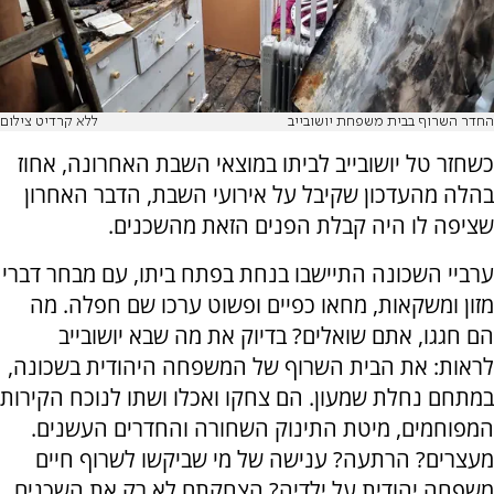
החדר השרוף בבית משפחת יושובייב
ללא קרדיט צילום
כשחזר טל יושובייב לביתו במוצאי השבת האחרונה, אחוז
בהלה מהעדכון שקיבל על אירועי השבת, הדבר האחרון
שציפה לו היה קבלת הפנים הזאת מהשכנים.
ערביי השכונה התיישבו בנחת בפתח ביתו, עם מבחר דברי
מזון ומשקאות, מחאו כפיים ופשוט ערכו שם חפלה. מה
הם חגגו, אתם שואלים? בדיוק את מה שבא יושובייב
לראות: את הבית השרוף של המשפחה היהודית בשכונה,
במתחם נחלת שמעון. הם צחקו ואכלו ושתו לנוכח הקירות
המפוחמים, מיטת התינוק השחורה והחדרים העשנים.
מעצרים? הרתעה? ענישה של מי שביקשו לשרוף חיים
משפחה יהודית על ילדיה? הצחקתם לא רק את השכנים