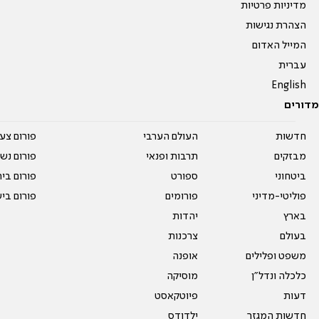
מדיניות פרטיות
הצהרת נגישות
המייל האדום
עברית
English
מדורים
חדשות
העולם הערבי
פורום צע
מבזקים
תרבות ופנאי
פורום נשו
ביטחוני
ספורט
פורום בי
פוליטי-מדיני
פורומים
פורום בי
בארץ
יהדות
בעולם
צרכנות
משפט ופלילים
אופנה
כלכלה ונדל"ן
מוסיקה
דעות
פיוטקאסט
חדשות המגזר
ילדודס