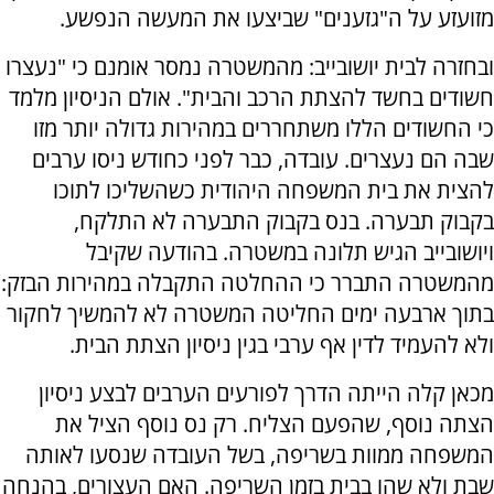
מזועזע על ה"גזענים" שביצעו את המעשה הנפשע.
ובחזרה לבית יושובייב: מהמשטרה נמסר אומנם כי "נעצרו
חשודים בחשד להצתת הרכב והבית". אולם הניסיון מלמד
כי החשודים הללו משתחררים במהירות גדולה יותר מזו
שבה הם נעצרים. עובדה, כבר לפני כחודש ניסו ערבים
להצית את בית המשפחה היהודית כשהשליכו לתוכו
בקבוק תבערה. בנס בקבוק התבערה לא התלקח,
ויושובייב הגיש תלונה במשטרה. בהודעה שקיבל
מהמשטרה התברר כי ההחלטה התקבלה במהירות הבזק:
בתוך ארבעה ימים החליטה המשטרה לא להמשיך לחקור
ולא להעמיד לדין אף ערבי בגין ניסיון הצתת הבית.
מכאן קלה הייתה הדרך לפורעים הערבים לבצע ניסיון
הצתה נוסף, שהפעם הצליח. רק נס נוסף הציל את
המשפחה ממוות בשריפה, בשל העובדה שנסעו לאותה
שבת ולא שהו בבית בזמן השריפה. האם העצורים, בהנחה