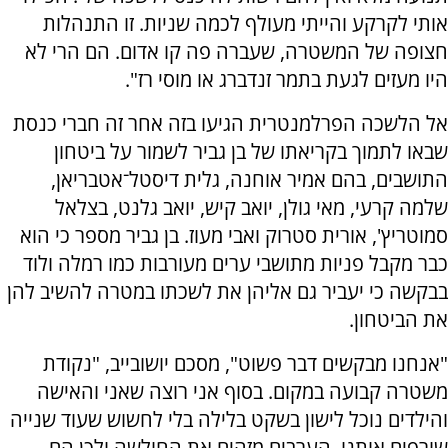
אותי לקרקע והייתי מעולף לכמה שניות. זו התנהלות
חצופה של המשטרה, שעברה פה קו אדום. הם הרי לא
היו מעזים לגעת בתמר זנדברג או מוסי רז".
אל הלשכה הפרלמנטרית הגיעו בזה אחר זה חברי כנסת
שבאו לתמוך בקריאתו של בן גביר לשמור על ביטחון
התושבים, בהם אמיר אוחנה, גלית דיסטל־אטבריאן,
שלמה קרעי, מאי גולן, יואב קיש, יואב גלנט, בצלאל
סמוטריץ', אורית סטרוק ואבי מעוז. בן גביר מספר כי הוא
כבר מקבל פניות מתושבי ערים מעורבות כמו רמלה ולוד
בבקשה כי יעביר גם אליהן את לשכתו במטרה להשיב להן
את הביטחון.
"אנחנו מבקשים דבר פשוט", מסכם יושובייב, "נקודת
משטרה קבועה במקום. בסוף אני רוצה שאני והאישה
והילדים נוכל לישון בשקט בלילה בלי לחשוש שעוד שנייה
שורפים אותנו. הערבים מזהים את החולשה ולכן הם