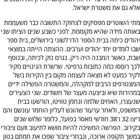
אלא גם את משטרת ישראל.
מתי השוטרים מפסיקים לצחוק? התשובה כבר משעממת
באותה מידה שהיא מקוממת. לפני כשבע שנים הציתו שני
יהודים כיתה בבית הספר הדו־לשוני בירושלים, בית ספר
שבו לומדים יחד יהודים וערבים. ההצתה הייתה במוצאי
שבת, כאשר המבנה היה ריק. נגרם נזק לכיתה, ובנוסף
לכך רוססו כמה כתובות גרפיטי. שרשרת הגינויים מקיר
לקיר כמעט לא מצאה לעצמה מקום בין הקירות בשל
המצטרפים הרבים למקהלה, והמשטרה הפשילה ידיים
במהירות שיא וביצעה מעצר של חשודים. שני הצעירים
שנעצרו, האחים שלמה ונחמן טוויטו, הורשעו בבית
המשפט, ולאחר ערעור שהוגש לעליון הוחמר עונשם והם
ריצו 32 ו־38 חודשי מאסר בפועל, כלומר שלוש שנים
בקירוב. הפרשה המשיכה להיות מושא לתיעוב וזעם ציבורי
במשך תקופה ארוכה, ונבחרי ציבור שפכו את חמתם בטון