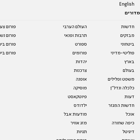
English
מדורים
חדשות
העולם הערבי
פורום צע
מבזקים
תרבות ופנאי
פורום נשו
ביטחוני
ספורט
פורום בי
פוליטי-מדיני
פורומים
פורום בי
בארץ
יהדות
בעולם
צרכנות
משפט ופלילים
אופנה
כלכלה ונדל"ן
מוסיקה
דעות
פיוטקאסט
חדשות המגזר
ילדודס
אוכל
מודעות אבל
כיפה שחורה
מזג אוויר
דיגיטל
תגיות