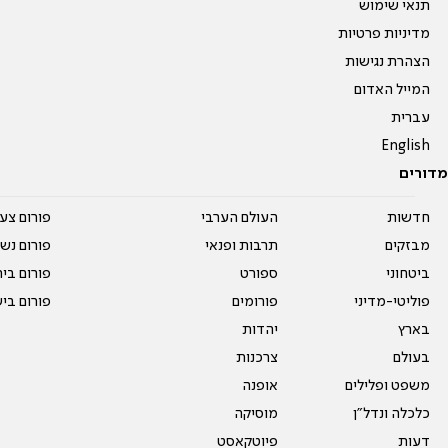
תנאי שימוש
מדיניות פרטיות
הצהרת נגישות
המייל האדום
עברית
English
מדורים
חדשות
העולם הערבי
פורום צע
מבזקים
תרבות ופנאי
פורום נשו
ביטחוני
ספורט
פורום בי
פוליטי-מדיני
פורומים
פורום בי
בארץ
יהדות
בעולם
צרכנות
משפט ופלילים
אופנה
כלכלה ונדל"ן
מוסיקה
דעות
פיוטקאסט