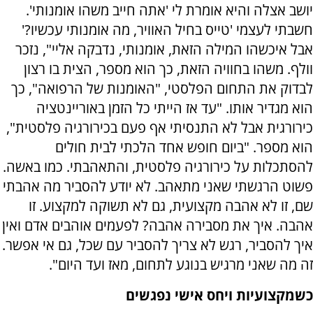
יושב אצלה והיא אומרת לי 'אתה חייב משהו אומנותי'.
חשבתי לעצמי 'טייס בחיל האוויר, מה אומנותי עכשיו?'
אבל איכשהו המילה הזאת, אומנותי, נדבקה אליי", נזכר
וולף. משהו בחוויה הזאת, כך הוא מספר, הצית בו רצון
לבדוק את התחום הפלסטי, "האומנות של הרפואה", כך
הוא מגדיר אותו. "עד אז הייתי כל הזמן באוריינטציה
כירורגית אבל לא התנסיתי אף פעם בכירורגיה פלסטית",
הוא מספר. "ביום חופש אחד הלכתי לבית חולים
להסתכלות על כירורגיה פלסטית, והתאהבתי. כמו באשה.
פשוט הרגשתי שאני מתאהב. לא יודע להסביר מה אהבתי
שם, זו לא אהבה מקצועית, גם לא תשוקה למקצוע. זו
אהבה. איך את מסבירה אהבה? לפעמים אוהבים אדם ואין
איך להסביר, רגש לא צריך להסביר עם שכל, גם אי אפשר.
זה מה שאני מרגיש בנוגע לתחום, מאז ועד היום".
כשמקצועיות ויחס אישי נפגשים