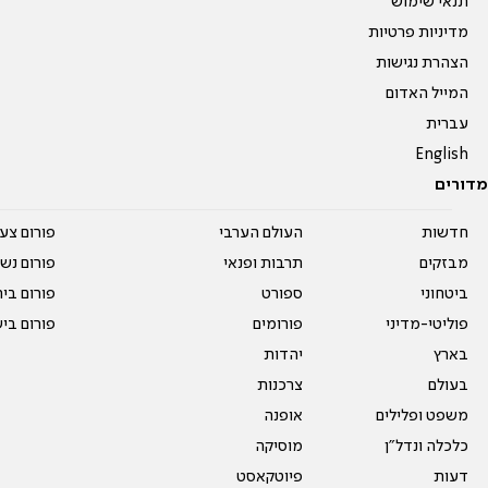
תנאי שימוש
מדיניות פרטיות
הצהרת נגישות
המייל האדום
עברית
English
מדורים
חדשות
העולם הערבי
פורום צע
מבזקים
תרבות ופנאי
פורום נשו
ביטחוני
ספורט
פורום בי
פוליטי-מדיני
פורומים
פורום בי
בארץ
יהדות
בעולם
צרכנות
משפט ופלילים
אופנה
כלכלה ונדל"ן
מוסיקה
דעות
פיוטקאסט