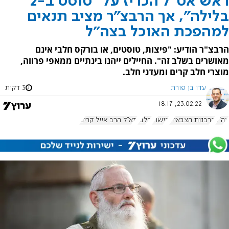
ראש אט"ל הכריז על "טוסט ב-2
בלילה", אך הרבצ"ר מציב תנאים
למהפכת האוכל בצה"ל
הרבצ"ר הודיע: "פיצות, טוסטים, או בורקס חלבי אינם
מאושרים בשלב זה". החיילים ייהנו בינתיים ממאפי פרווה,
מוצרי חלב קרים ומעדני חלב.
עדו בן פורת
3 דקות
23.02.22, 18:17
צה"ל
הרבנות הצבאית
בישול
חלבי
תא"ל הרב אייל קרים