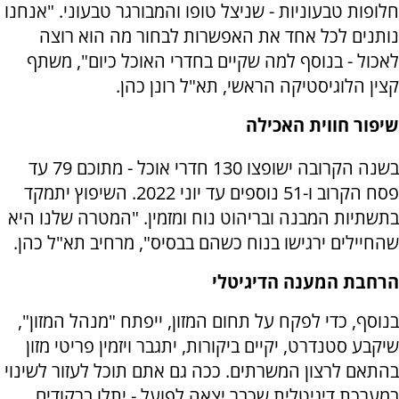
חלופות טבעוניות - שניצל טופו והמבורגר טבעוני. "אנחנו
נותנים לכל אחד את האפשרות לבחור מה הוא רוצה
לאכול - בנוסף למה שקיים בחדרי האוכל כיום", משתף
קצין הלוגיסטיקה הראשי, תא"ל רונן כהן.
שיפור חווית האכילה
בשנה הקרובה ישופצו 130 חדרי אוכל - מתוכם 79 עד
פסח הקרוב ו-51 נוספים עד יוני 2022. השיפוץ יתמקד
בתשתיות המבנה ובריהוט נוח ומזמין. "המטרה שלנו היא
שהחיילים ירגישו בנוח כשהם בבסיס", מרחיב תא"ל כהן.
הרחבת המענה הדיגיטלי
בנוסף, כדי לפקח על תחום המזון, ייפתח "מנהל המזון",
שיקבע סטנדרט, יקיים ביקורות, יתגבר ויזמין פריטי מזון
בהתאם לרצון המשרתים. ככה גם אתם תוכל לעזור לשינוי
במערכת דיגיטלית שכבר יצאה לפועל - יתלו ברקודים