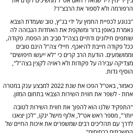
בין יד ימין ליד שמאל? האם אט"ל ממשיכים לקדם את
הרפורמה ולא לספור את הרבצ"ר?
''בנוגע לכפיית החמץ על ידי בג"ץ, טוב שעמדת הצבא
נאמרת באופן ברור ומשקפת את האחדות הגבוהה לה
שותפים חילונים ודתיים בצה"ל סביב חג הפסח. פקודה,
ככל פקודה חייבת להיאכף. חיילי צה"ל הינם טובים
וממושמעים. הודעת הרב קרים כי "לא ייעשו חיפושים"
מצדיקה עבירה על פקודות ולא ראויה לקצין בצה"ל",
הוסיף גדות.
כאמור, באט"ל הפכו את שנת 2022 למבצע ענק במטרה
אחת - לשפר את חווית השירות הצבאי בתחום המזון.
"התפקיד שלנו הוא להפוך את חווית השירות לטובה
יותר", מספר ראש אט"ל, אלוף מישל ינקו, "לכן יצאנו
לדרך עם תהליכים רבים שמשפרים את איכות החיים של
המשרתים בבסיסים".