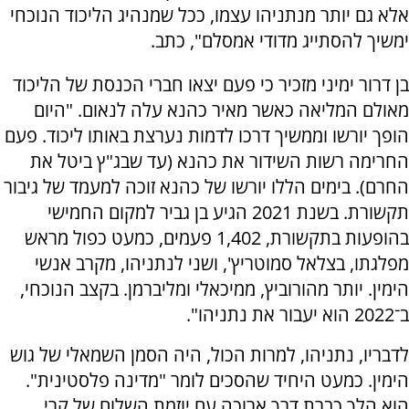
אלא גם יותר מנתניהו עצמו, ככל שמנהיג הליכוד הנוכחי
ימשיך להסתייג מדודי אמסלם", כתב.
בן דרור ימיני מזכיר כי פעם יצאו חברי הכנסת של הליכוד
מאולם המליאה כאשר מאיר כהנא עלה לנאום. "היום
הופך יורשו וממשיך דרכו לדמות נערצת באותו ליכוד. פעם
החרימה רשות השידור את כהנא (עד שבג"ץ ביטל את
החרם). בימים הללו יורשו של כהנא זוכה למעמד של גיבור
תקשורת. בשנת 2021 הגיע בן גביר למקום החמישי
בהופעות בתקשורת, 1,402 פעמים, כמעט כפול מראש
מפלגתו, בצלאל סמוטריץ', ושני לנתניהו, מקרב אנשי
הימין. יותר מהורוביץ, ממיכאלי ומליברמן. בקצב הנוכחי,
ב־2022 הוא יעבור את נתניהו".
לדבריו, נתניהו, למרות הכול, היה הסמן השמאלי של גוש
הימין. כמעט היחיד שהסכים לומר "מדינה פלסטינית".
הוא הלך כברת דרך ארוכה עם יוזמת השלום של קרי