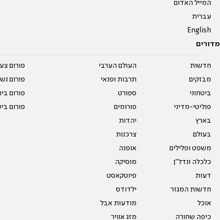
המייל האדום
עברית
English
מדורים
חדשות
העולם הערבי
פורום צע
מבזקים
תרבות ופנאי
פורום נשו
ביטחוני
ספורט
פורום בי
פוליטי-מדיני
פורומים
פורום בי
בארץ
יהדות
בעולם
צרכנות
משפט ופלילים
אופנה
כלכלה ונדל"ן
מוסיקה
דעות
פיוטקאסט
חדשות המגזר
ילדודס
אוכל
מודעות אבל
כיפה שחורה
מזג אוויר