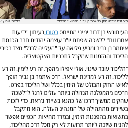
ח"כ יולי אדלשטיין בלשכת בן גביר בשמעון הצדיק
צילום: ערוץ 7
העיתונאי בן דרור ימיני מתייחס
בטורו
בעיתון "ידיעות
אחרונות" ללשכה שפתח יו"ר עוצמה יהודית חבר הכנסת
איתמר בן גביר ומביע פליאה על "העלייה לרגל" מצד בכירי
הליכוד וההזמנות שמקבל לתכניות האקטואליה.
"הליכוד עובר שינוי. אולי אפילו מהפך. זה רע לימין. זה רע
לליכוד. זה רע למדינת ישראל. ח"כ איתמר בן גביר הופך
לאיש החזק והבולט של הימין בכלל ושל הליכוד בפרט.
ח"כים מהמפלגה הגדולה ביותר עולים לרגל ל"לשכה"
שהקים ממשיך דרכו של כהנא בשייח' ג'ראח, כדי לזכות
בשיירים מהתהילה של המנהיג העולה. הוא מתקבל
בתשואות בהפגנות הימין, ובמדד מחיאות הכפיים אפשר
להניח שיזכה ליותר תרועות לא רק מכל ח"כ מהליכוד,