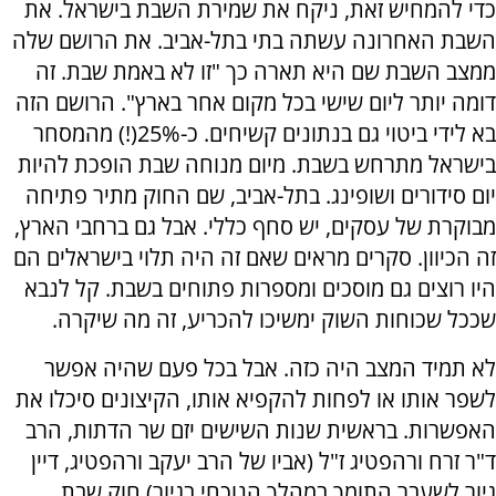
כדי להמחיש זאת, ניקח את שמירת השבת בישראל. את
השבת האחרונה עשתה בתי בתל-אביב. את הרושם שלה
ממצב השבת שם היא תארה כך "זו לא באמת שבת. זה
דומה יותר ליום שישי בכל מקום אחר בארץ". הרושם הזה
בא לידי ביטוי גם בנתונים קשיחים. כ-25%(!) מהמסחר
בישראל מתרחש בשבת. מיום מנוחה שבת הופכת להיות
יום סידורים ושופינג. בתל-אביב, שם החוק מתיר פתיחה
מבוקרת של עסקים, יש סחף כללי. אבל גם ברחבי הארץ,
זה הכיוון. סקרים מראים שאם זה היה תלוי בישראלים הם
היו רוצים גם מוסכים ומספרות פתוחים בשבת. קל לנבא
שככל שכוחות השוק ימשיכו להכריע, זה מה שיקרה.
לא תמיד המצב היה כזה. אבל בכל פעם שהיה אפשר
לשפר אותו או לפחות להקפיא אותו, הקיצונים סיכלו את
האפשרות. בראשית שנות השישים יזם שר הדתות, הרב
ד"ר זרח ורהפטיג ז"ל (אביו של הרב יעקב ורהפטיג, דיין
גיור לשעבר התומך במהלך הנוכחי בגיור) חוק שבת,