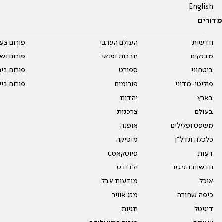
English
מדורים
חדשות
העולם הערבי
פורום צע
מבזקים
תרבות ופנאי
פורום נשו
ביטחוני
ספורט
פורום בי
פוליטי-מדיני
פורומים
פורום בי
בארץ
יהדות
בעולם
צרכנות
משפט ופלילים
אופנה
כלכלה ונדל"ן
מוסיקה
דעות
פיוטקאסט
חדשות המגזר
ילדודס
אוכל
מודעות אבל
כיפה שחורה
מזג אוויר
דיגיטל
תגיות