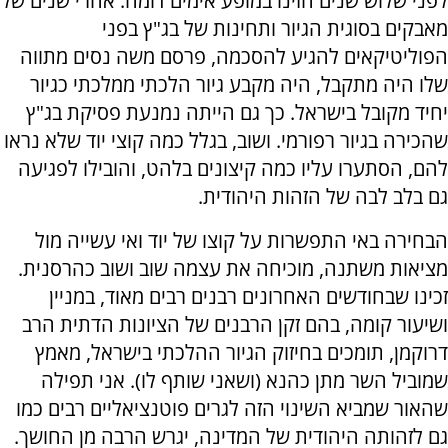
לפני שלוש שנים חזינו במופע אימים דומה. אחרי שנים של
מאבקים בסוגית הגיור ותחינות של בג"ץ בפני
הפוליטיקאים להגיע להסכמה, פרסם משה נסים מתווה
שלו היה מתקבל, היה מקבע גיור הלכתי ממלכתי כגיור
יחיד מקובל בישראל. כך גם הייתה נמנעת פסיקת בג"ץ
שהכירה בגיור רפורמי. ושוב, בגלל כמה קוצי יוד שלא נראו
להם, הסתערו עליו כמה קיצונים בלהט, והובילו לפגיעה
גם בלב לבה של הזהות היהודית.
הבחירה באי התפשרות על קוצו של יוד ואי עשייה מול
מציאות משתנה, מוכיחה את עצמה שוב ושוב כהרסנית.
זכינו שבחודשים האחרונים רבנים רבים מאוד, במניין
ושיעור קומה, בהם זקן הרבנים של הציונות הדתית הרב
דרוקמן, תומכים בחיזוק הגיור ההלכתי בישראל, מאמץ
שמוביל השר מתן כהנא (ושאני שותף לו). אני תפילה
שהאור שמביא השינוי הזה לגרים פוטנציאליים רבים כמו
גם לזהותה היהודית של המדינה, יגרש הרבה מן החושך.