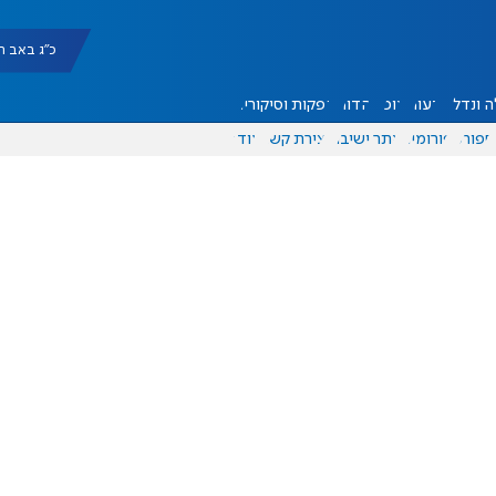
כ"ג באב תשפ"ו |
 ונדל"ן
דעות
אוכל
יהדות
הפקות וסיקורים
ספורט
פורומים
אתר ישיבה
יצירת קשר
עוד