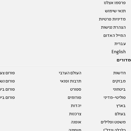
פרסמו אצלנו
תנאי שימוש
מדיניות פרטיות
הצהרת נגישות
המייל האדום
עברית
English
מדורים
חדשות
העולם הערבי
פורום צע
מבזקים
תרבות ופנאי
פורום נשו
ביטחוני
ספורט
פורום בי
פוליטי-מדיני
פורומים
פורום בי
בארץ
יהדות
בעולם
צרכנות
משפט ופלילים
אופנה
כלכלה ונדל"ן
מוסיקה