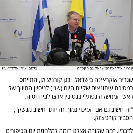
שגריר אוקראינהבישראל עם הקסדה
צילום: איתן אלחדז/TPS
שגריר אוקראינה בישראל, יבגן קורניצ'וק, התייחס
במסיבת עיתונאים שקיים היום (שני) לניסיון התיווך של
ראש הממשלה נפתלי בנט בין ארצו לבין רוסיה.
"זה חשוב גם אם הסיכוי נמוך. זה יותר חשוב מנשק",
הסביר קורניצ'וק.
לדבריו, "מה שקורה אצלנו דומה למלחמת יום הכיפורים