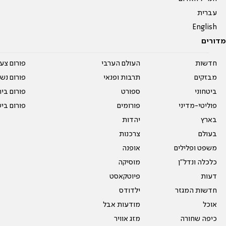
עברית
English
מדורים
חדשות
העולם הערבי
פורום צע
מבזקים
תרבות ופנאי
פורום נשו
ביטחוני
ספורט
פורום בי
פוליטי-מדיני
פורומים
פורום בי
בארץ
יהדות
בעולם
צרכנות
משפט ופלילים
אופנה
כלכלה ונדל"ן
מוסיקה
דעות
פיוטקאסט
חדשות המגזר
ילדודס
אוכל
מודעות אבל
כיפה שחורה
מזג אוויר