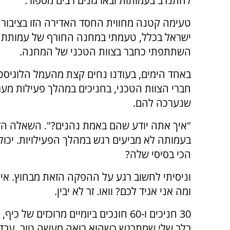
להתנדב בעמותות ובארגונים רבים מספור.
טעימה קטנה מחווית החסד האדירה הזו בציבור 
ישראל בכלל, טעמתי במחנה החורף של עמותת עד
השתתפתי כחבר בצוות הטכני של המחנה.
באחד הימים, בעודנו נחים קצת מהעמל הלוגיסטי
חברי הצוות הטכני, בחניכים במהלך פעילות מע
שנערכה להם.
"איך אתה יודע שהם באמת נהנים?". השאלה הז
בעמותה לא מביעים רגש במהלך הפעילויות. יכו
הכי בסיסי שלה?
וניסיתי לחשוב רגע על ההפקה הזאת מבחוץ. איך
ומה אני אגיד לכם? וואו. זר לא יבין.
30 חניכים ו-60 חונכים ביומיים מרוכזים
בלב שלי שמתרגש כשהוא רואה מעשה טוב, עבד