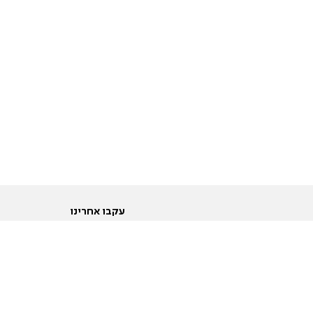
עקבו אחרינו
ות
טוויטר
ם הריון ולידה
פייסבוק
ום לקראת נישואין וזוגיות
אינסטגרם
ום צעירים מעל עשרים
יוטיוב