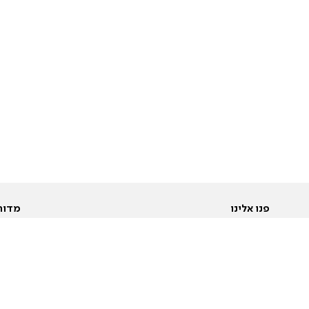
פנו אלינו
מדור
אודות
Pусский
חד
יצירת קשר
عربية
מב
פרסמו אצלנו
בי
תנאי שימוש
פו