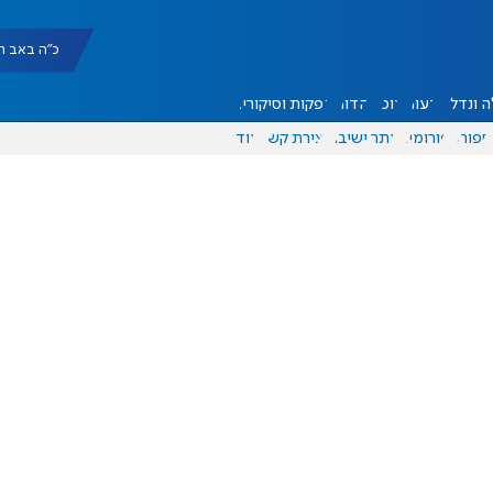
כ"ה באב תשפ"ו |
 ונדל"ן
דעות
אוכל
יהדות
הפקות וסיקורים
ספורט
פורומים
אתר ישיבה
יצירת קשר
עוד