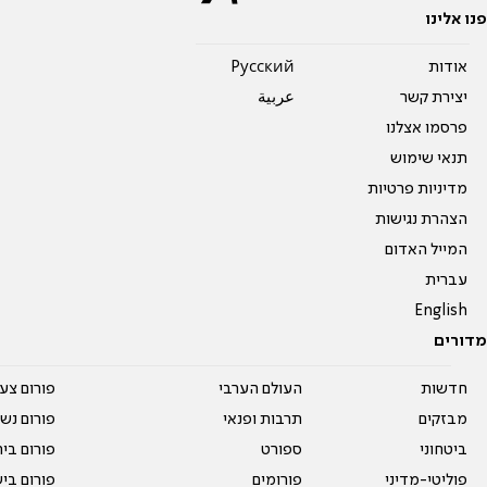
פנו אלינו
אודות
Pусский
יצירת קשר
عربية
פרסמו אצלנו
תנאי שימוש
מדיניות פרטיות
הצהרת נגישות
המייל האדום
עברית
English
מדורים
חדשות
העולם הערבי
פורום צע
מבזקים
תרבות ופנאי
פורום נשו
ביטחוני
ספורט
פורום בי
פוליטי-מדיני
פורומים
פורום בי