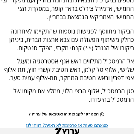
נוספים במערכת הצבאית ובהנהגת בחריין ועם מפקד הצי
החמישי, אדמירל צ׳רלס בראד קופר, במפקדת הצי
החמישי האמריקאי הנמצאת בבחריין.
הביקור מתווסף לפגישות נוספות שהתקיימו לאחרונה
כחלק משיתוף הפעולה עם צבא ארצות הברית, ביניהן
ביקורו של הגנרל (**) קנת׳ מקנזי, מפקד סנטקום.
אל הרמטכ"ל מתלווים ראש אגף אסטרטגיה ומעגל
שלישי, אלוף טל קלמן, ראש חטיבת קשרי חוץ, תת-אלוף
אפי דפרין וראש חטיבת המחקר, תת-אלוף עמית סער.
‏סגן הרמטכ"ל, אלוף הרצי הלוי, ממלא את מקומו של
הרמטכ"ל בהיעדרו.
הצטרפו לקבוצת הוואטצאפ של ערוץ 7
מצאתם טעות או פרסומת לא ראויה? דווחו לנו