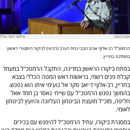
אביב כוכבי
צילום: דובר צה''ל
הרמטכ"ל רב-אלוף אביב כוכבי נחת הערב (רביעי) לביקור היסטורי ראשון
בממלכת בחריין.
‏בפתח ביקורו הראשון במדינה, התקבל הרמטכ"ל במעמד
קבלת פנים רשמי, בראשות ראש המטה הכללי בצבא
בחריין, רב-אלוף ד׳יאב סקר אל נועימי איתו הוא נפגש.
בהמשך נפגש הרמטכ"ל עם שייח׳ נאסר בן חמד אאל
חליפה, מזכ"ל מועצת הביטחון העליונה והיועץ לביטחון
לאומי.
במסגרת ביקורו, עתיד הרמטכ"ל להיפגש עם בכירים