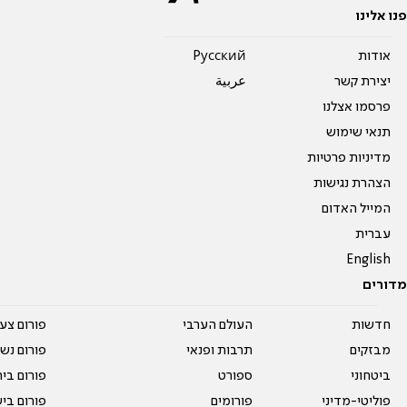
פנו אלינו
אודות
Pусский
יצירת קשר
عربية
פרסמו אצלנו
תנאי שימוש
מדיניות פרטיות
הצהרת נגישות
המייל האדום
עברית
English
מדורים
חדשות
העולם הערבי
פורום צע
מבזקים
תרבות ופנאי
פורום נשו
ביטחוני
ספורט
פורום בי
פוליטי-מדיני
פורומים
פורום בי