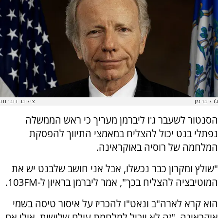
ג'ו ליברמן
צילום: דוברות
הסנטור לשעבר ג'ו ליברמן מעריך כי ראש הממשלה
נפתלי בנט יכול להצליח במאמצי התיווך להפסקת
המלחמה של רוסיה באוקראינה.
"שולץ ומקרון כבר נכשלו, אבל אני חושב שלבנט יש את
המוטיבציה להצליח בכך", אמר ליברמן בראיון ל-103FM.
הוא קרא לארה"ב ונאט"ו להכריז על איסור טיסה בשמי
אוקראינה. "זה לא יוביל למלחמת עולם שלישית. אולי אם