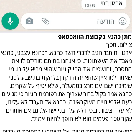
מתן כהנא בקבוצת הוואסטאפ
צילום: מסך
ארגון 'חותם' הגיב לדברי השר כהנא: "כהנא עצבני, כהנא
מאבד את העשתונות, כי אנחנו בחותם מורידם לו את
המסכה, וחושפים את הפייק גיור שהוא מביא עלינו. מי
שאמר למראיין שהוא יהיה רקדן בלהקת בת שבע לפני
שימינה ישבו עם מרצ בממשלה, שלא יטיף על שקרים.
כהנא אמר בקול ברור שצריך את רפורמת הגיור כי מגיעים
כעת אלפי גויים מאוקראינה,
כהנא אל תעבוד לא עלינו,
לא על הציבור, ובטח לא על רבני ישראל. גם אם אומרים
שקר 100 פעמים הוא לא הופך להיות אמת".
"
תעצור את רפורמת הגיור, אל תשתמש בתמיכת הערבים