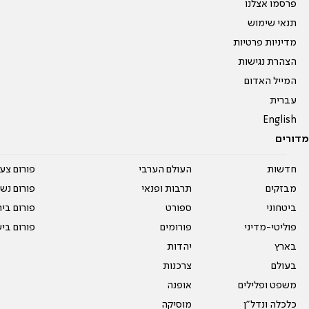
פרסמו אצלנו
תנאי שימוש
מדיניות פרטיות
הצהרת נגישות
המייל האדום
עברית
English
מדורים
חדשות
העולם הערבי
פורום צע
מבזקים
תרבות ופנאי
פורום נשו
ביטחוני
ספורט
פורום בי
פוליטי-מדיני
פורומים
פורום בי
בארץ
יהדות
בעולם
צרכנות
משפט ופלילים
אופנה
כלכלה ונדל"ן
מוסיקה