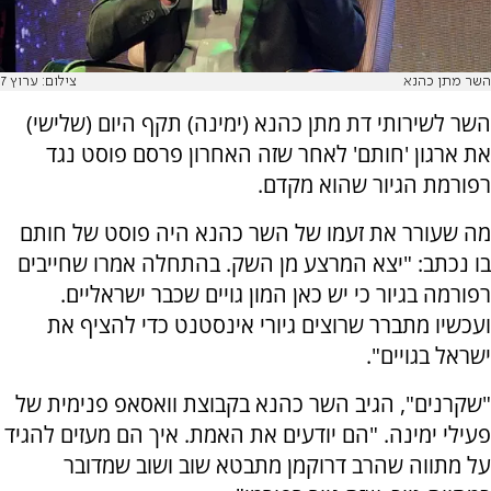
השר מתן כהנא
צילום: ערוץ 7
השר לשירותי דת מתן כהנא (ימינה) תקף היום (שלישי)
את ארגון 'חותם' לאחר שזה האחרון פרסם פוסט נגד
רפורמת הגיור שהוא מקדם.
מה שעורר את זעמו של השר כהנא היה פוסט של חותם
בו נכתב: "יצא המרצע מן השק. בהתחלה אמרו שחייבים
רפורמה בגיור כי יש כאן המון גויים שכבר ישראליים.
ועכשיו מתברר שרוצים גיורי אינסטנט כדי להציף את
ישראל בגויים".
"שקרנים", הגיב השר כהנא בקבוצת וואסאפ פנימית של
פעילי ימינה. "
הם יודעים את האמת. איך הם מעזים להגיד
על מתווה שהרב דרוקמן מתבטא שוב ושוב שמדובר