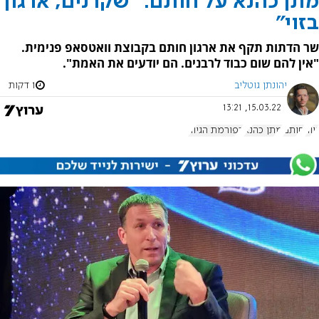
מתן כהנא על חותם: "שקרנים, ארגון
בזוי"
שר הדתות תקף את ארגון חותם בקבוצת וואטסאפ פנימית.
"אין להם שום כבוד לרבנים. הם יודעים את האמת".
יהונתן גוטליב
1 דקות
15.03.22, 13:21
גיור
חותם
מתן כהנא
רפורמת הגיור