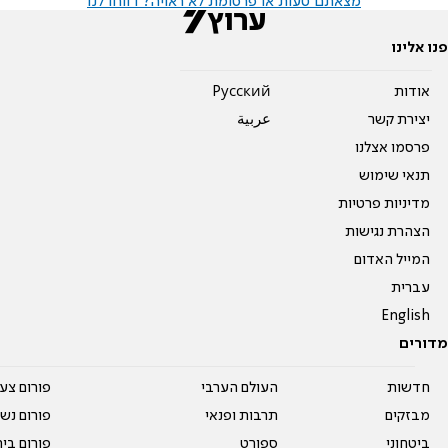
מצאתם טעות או פרסומת לא ראויה? דווחו לנו
פנו אלינו
אודות
Pусский
יצירת קשר
عربية
פרסמו אצלנו
תנאי שימוש
מדיניות פרטיות
הצהרת נגישות
המייל האדום
עברית
English
מדורים
חדשות
העולם הערבי
פורום צע
מבזקים
תרבות ופנאי
פורום נשו
ביטחוני
ספורט
פורום בי